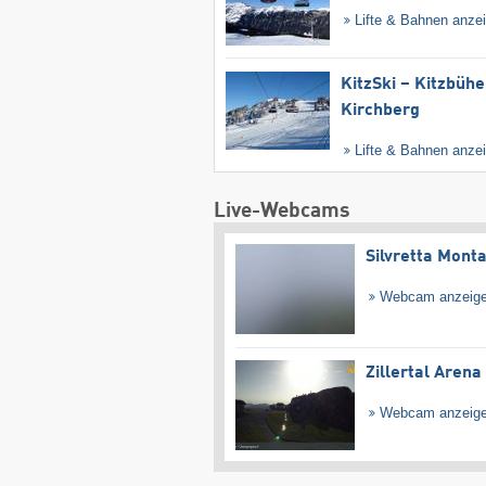
Lifte & Bahnen anze
KitzSki – Kitzbühel
Kirchberg
Lifte & Bahnen anze
Live-Webcams
Silvretta Mont
Webcam anzeig
Zillertal Arena
Webcam anzeig