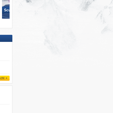
Scuol – Motta Naluns
KitzSki – Kitzbühel/​Kirchberg
icht