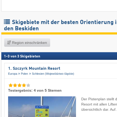
Skigebiete mit der besten Orientierung 
den Beskiden
Region einschränken
1
-
3
von
3
Skigebieten
1. Szczyrk Mountain Resort
Europa
Polen
Schlesien (Województwo śląskie)
Testergebnis: 4 von 5 Sternen
Der Pistenplan stellt
Resort mit allen Lifte
übersichtlich dar. Au