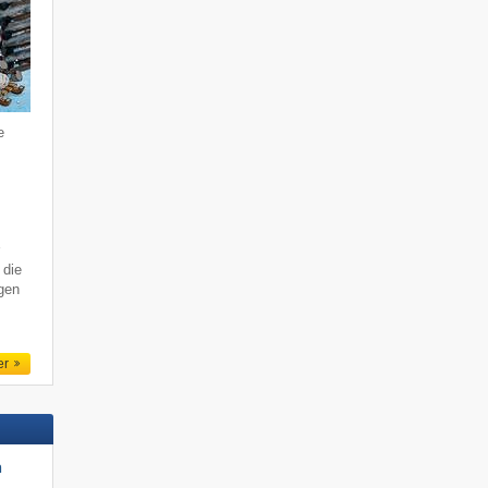
e
r
 die
gen
er
n