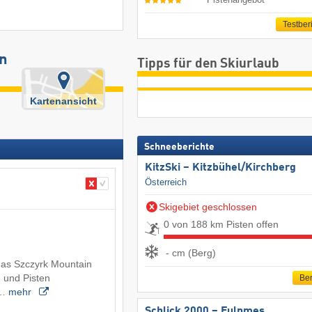
Testber
in
Tipps für den Skiurlaub
Kartenansicht
Schneeberichte
KitzSki – Kitzbühel/​Kirchberg
Österreich
Skigebiet geschlossen
0 von 188 km Pisten offen
- cm (Berg)
 das Szczyrk Mountain
n und Pisten
Ber
f…
mehr
Schlick 2000 – Fulpmes