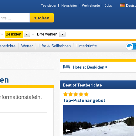
Testsieger
Newsletter
Weltrekorde
Jobs
Deuts
Skigebiet,
suchen
Region,
Begriffe
…
Gebirgszüge
Gebirgszüge
Woiwodschaften PL, Regionen CZ, Bezir
Beskiden
Bitte wählen
berichte
Wetter
Lifte & Seilbahnen
Unterkünfte
Tipps
für
den
Hotels: Beskiden
Skiur
ten
Best of Testberichte
nformationstafeln,
Top-Pistenangebot