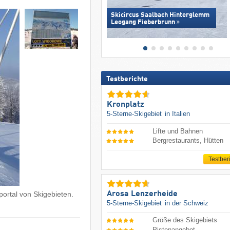
Skicircus Saalbach Hinterglemm
Leogang Fieberbrunn
Testberichte
Kronplatz
5-Sterne-Skigebiet
in Italien
Lifte und Bahnen
Bergrestaurants, Hütten
Testber
Arosa Lenzerheide
ortal von Skigebieten.
5-Sterne-Skigebiet
in der Schweiz
Größe des Skigebiets
Pistenangebot