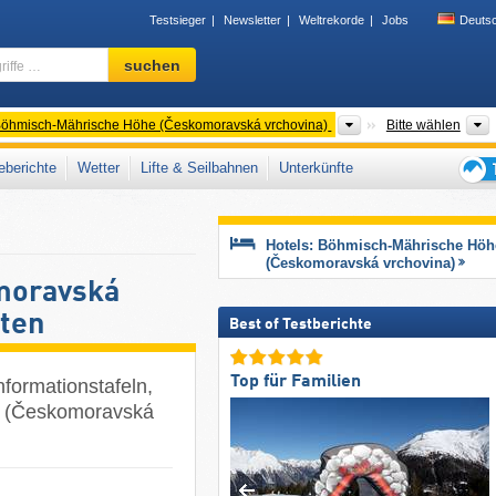
Testsieger
Newsletter
Weltrekorde
Jobs
Deuts
Skigebiet,
suchen
Region,
Begriffe
…
er
Gebirgszüge
öhmisch-Mährische Höhe (Českomoravská vrchovina)
Bitte wählen
berichte
Wetter
Lifte & Seilbahnen
Unterkünfte
Tipps
für
den
Hotels: Böhmisch-Mährische Höh
Skiur
(Českomoravská vrchovina)
moravská
eten
Best of Testberichte
Top für Familien
nformationstafeln,
e (Českomoravská