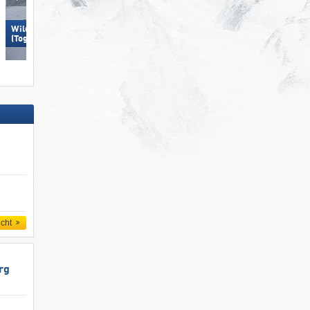
Wildhaus – Gamserrugg
Zillertal Arena
(Toggenburg)
icht
rg