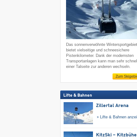
Das sonnenverwöhnte Wintersportgebie
bietet vielseitige und schneesichere
Pistenkilometer. Dank der modernsten
Transportanlagen kann man sehr schnel
einer Talseite zur anderen wechseln.
Zum Skigebi
Lifte & Bahnen
Zillertal Arena
Lifte & Bahnen anze
KitzSki – Kitzbühel