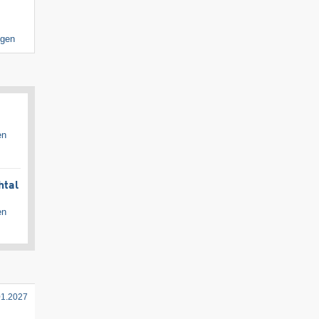
igen
en
htal
en
01.2027