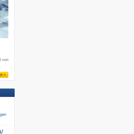
t
l von
et
igen
/​