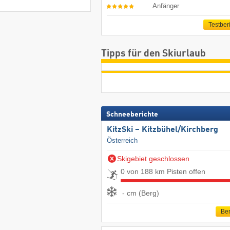
Anfänger
Testber
Tipps für den Skiurlaub
Schneeberichte
KitzSki – Kitzbühel/​Kirchberg
Österreich
Skigebiet geschlossen
0 von 188 km Pisten offen
- cm (Berg)
Ber