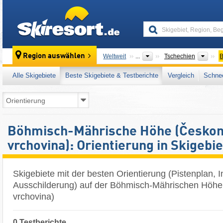
skiresort
Länd
Region auswählen
Weltweit
...
Tschechien
B
Alle Skigebiete
Beste Skigebiete & Testberichte
Vergleich
Schnee
Böhmisch-Mährische Höhe (Česko
vrchovina): Orientierung in Skigebi
Skigebiete mit der besten Orientierung (Pistenplan, I
Ausschilderung) auf der Böhmisch-Mährischen Höh
vrchovina)
0 Testberichte