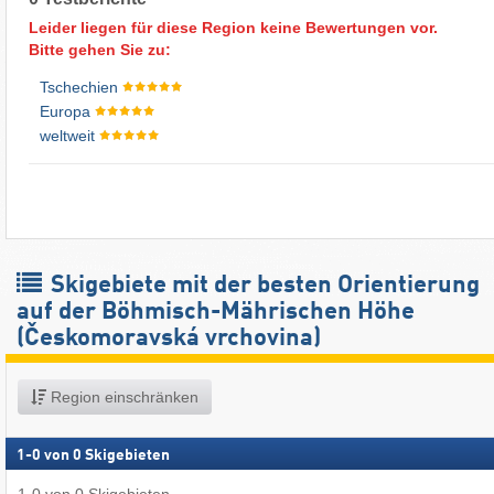
Leider liegen für diese Region keine Bewertungen vor.
Bitte gehen Sie zu:
Tschechien
Europa
weltweit
Skigebiete mit der besten Orientierung
auf der Böhmisch-Mährischen Höhe
(Českomoravská vrchovina)
Region einschränken
1
-
0
von
0
Skigebieten
1
-
0
von
0
Skigebieten