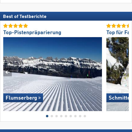
Best of Testberichte
Top-Pistenpräparierung
Top für Fa
Flumserberg
Schmitte