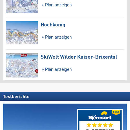
Plan anzeigen
Hochkönig
Plan anzeigen
SkiWelt Wilder Kaiser-Brixental
Plan anzeigen
Testberichte