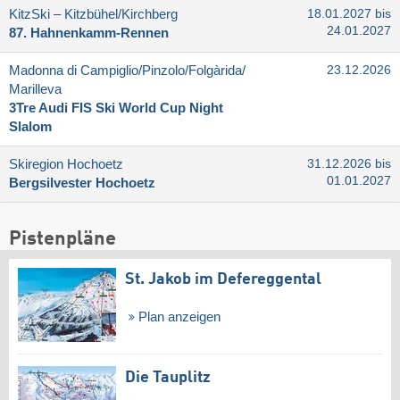
KitzSki – Kitzbühel/​Kirchberg
18.01.2027 bis
24.01.2027
87. Hahnenkamm-Rennen
Madonna di Campiglio/​Pinzolo/​Folgàrida/​
23.12.2026
Marilleva
3Tre Audi FIS Ski World Cup Night
Slalom
Skiregion Hochoetz
31.12.2026 bis
01.01.2027
Bergsilvester Hochoetz
Pistenpläne
St. Jakob im Defereggental
Plan anzeigen
Die Tauplitz