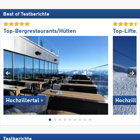
Best of Testberichte
Top-Bergrestaurants/Hütten
Top-Lifte
Hochzillertal
Hochzille
Testberichte