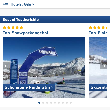
Hotels: Gifu
Best of Testberichte
Top-Snowparkangebot
Top-Piste
Schöneben-Haideralm
Skizentru