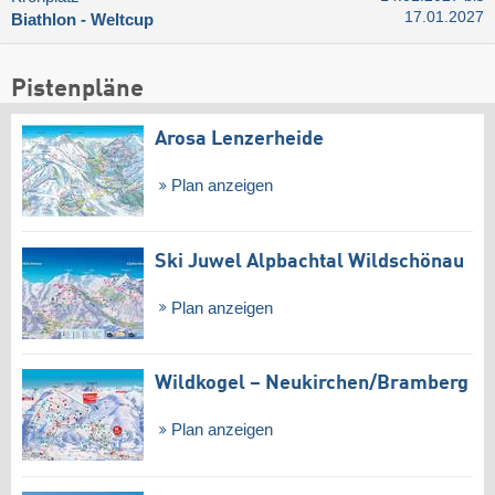
17.01.2027
Biathlon - Weltcup
Pistenpläne
Arosa Lenzerheide
Plan anzeigen
Ski Juwel Alpbachtal Wildschönau
Plan anzeigen
Wildkogel – Neukirchen/​Bramberg
Plan anzeigen