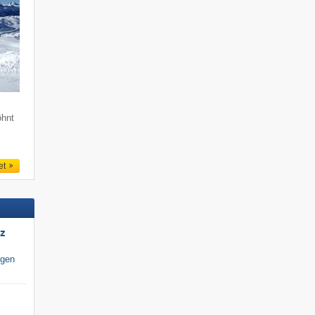
öhnt
et
tz
igen