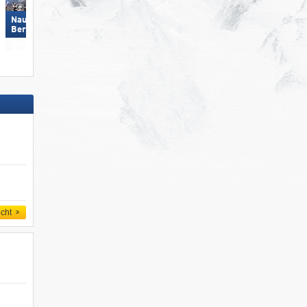
Nauders am Reschenpass –
Obertauern
Bergkastel
icht