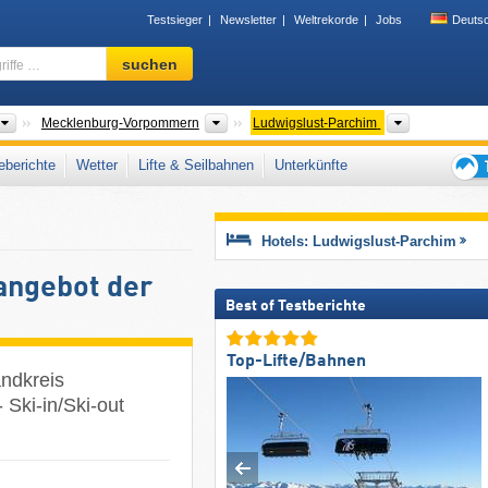
Testsieger
Newsletter
Weltrekorde
Jobs
Deuts
Skigebiet,
suchen
Region,
Begriffe
…
Länder
Bundesländer
Landkreis
Mecklenburg-Vorpommern
Ludwigslust-Parchim
berichte
Wetter
Lifte & Seilbahnen
Unterkünfte
Tipps
für
den
Hotels: Ludwigslust-Parchim
Skiur
angebot der
Best of Testberichte
Top-Lifte/Bahnen
ndkreis
 Ski-in/Ski-out