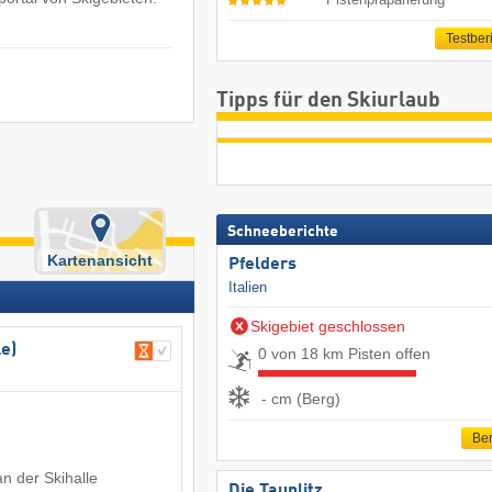
Testber
Tipps für den Skiurlaub
Schneeberichte
Kartenansicht
Pfelders
Italien
Skigebiet geschlossen
e)
0 von 18 km Pisten offen
- cm (Berg)
Ber
an der Skihalle
Die Tauplitz