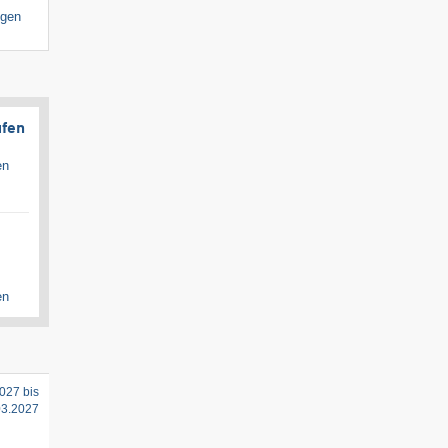
igen
ufen
en
en
027 bis
03.2027