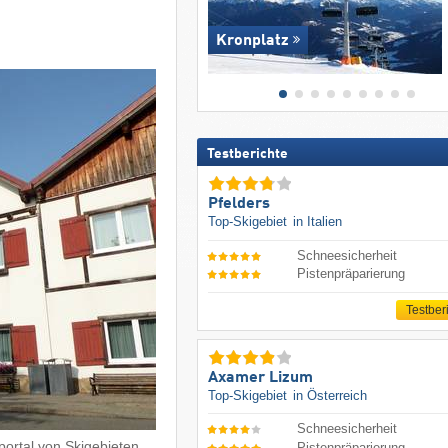
Kronplatz
Testberichte
Pfelders
Top-Skigebiet
in Italien
Schneesicherheit
Pistenpräparierung
Testber
Axamer Lizum
Top-Skigebiet
in Österreich
Schneesicherheit
ortal von Skigebieten.
Pistenpräparierung