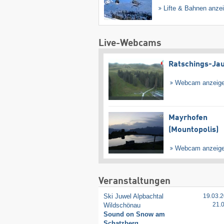
Lifte & Bahnen anze
Live-Webcams
Ratschings-Ja
Webcam anzeig
Mayrhofen
(Mountopolis)
Webcam anzeig
Veranstaltungen
Ski Juwel Alpbachtal
19.03.2
21.
Wildschönau
Sound on Snow am
Schatzberg