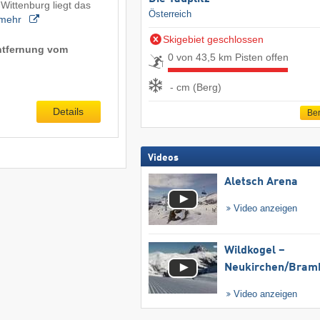
Wittenburg liegt das
Österreich
mehr
Skigebiet geschlossen
Entfernung vom
0 von 43,5 km Pisten offen
- cm (Berg)
Details
Ber
Videos
Aletsch Arena
Video anzeigen
Wildkogel –
Neukirchen/​Bram
Video anzeigen