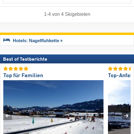
1
-
4
von
4
Skigebieten
Hotels: Nagelfluhkette
Best of Testberichte
Top für Familien
Top-Anfah