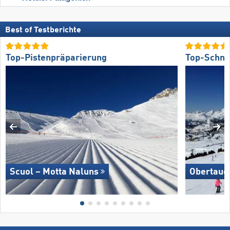
Best of Testberichte
Top-Pistenpräparierung
Top-Schne
Scuol – Motta Naluns
Obertaue