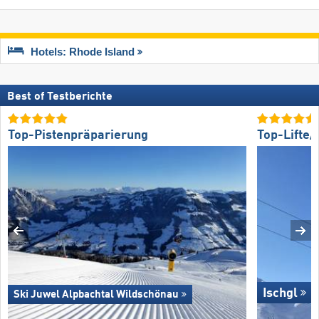
Hotels: Rhode Island
Best of Testberichte
Top-Pistenpräparierung
Top-Lifte
Ischgl
Ski Juwel Alpbachtal Wildschönau