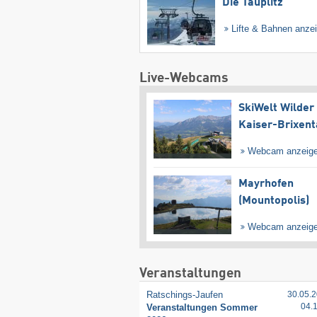
Die Tauplitz
Lifte & Bahnen anze
Live-Webcams
SkiWelt Wilder
Kaiser-Brixent
Webcam anzeig
Mayrhofen
(Mountopolis)
Webcam anzeig
Veranstaltungen
Ratschings-Jaufen
30.05.2
04.
Veranstaltungen Sommer