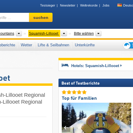
Testsieger
Newsletter
Weltrekorde
Jobs
Deuts
Skigebiet,
suchen
Region,
Begriffe
…
Tourismusregionen
Regionaldistrikte
Gebirgszüge
Mountains
Squamish-Lillooet
Bitte wählen
berichte
Wetter
Lifte & Seilbahnen
Unterkünfte
Tipps
für
den
Hotels: Squamish-Lillooet
Skiur
oet
Best of Testberichte
h-Lillooet Regional
Top für Familien
-Lillooet Regional