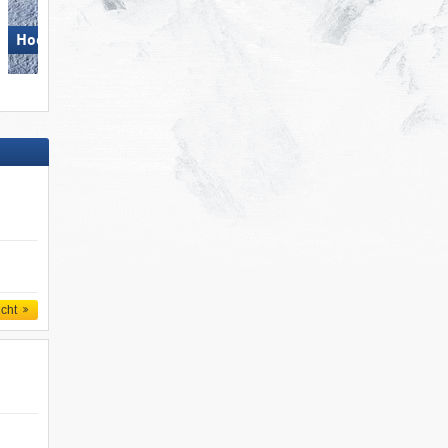
Sulden am Ortler (Solda
Hochzillertal
all'Ortles)
icht