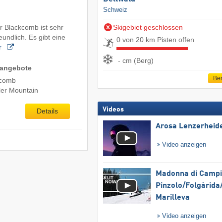
Schweiz
r Blackcomb ist sehr
Skigebiet geschlossen
eundlich. Es gibt eine
0 von 20 km Pisten offen
r
- cm (Berg)
nangebote
Ber
kcomb
ler Mountain
Videos
Details
Arosa Lenzerheid
Video anzeigen
Madonna di Campig
Pinzolo/​Folgàrida/
Marilleva
Video anzeigen