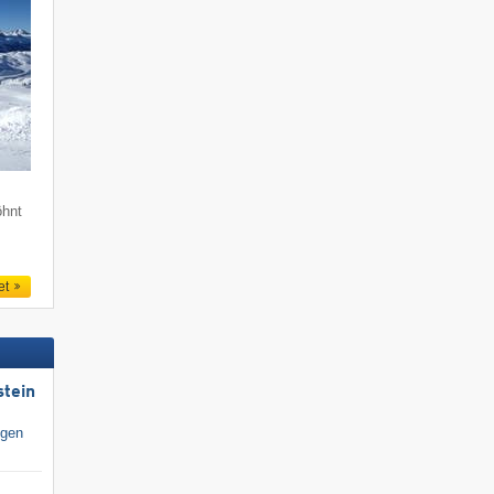
öhnt
et
stein
igen