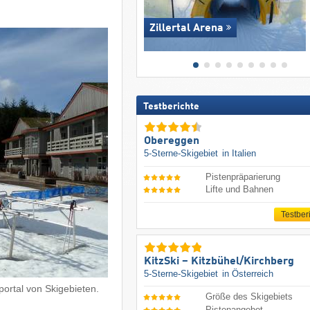
Zillertal Arena
Testberichte
Obereggen
5-Sterne-Skigebiet
in Italien
Pistenpräparierung
Lifte und Bahnen
Testber
KitzSki – Kitzbühel/​Kirchberg
5-Sterne-Skigebiet
in Österreich
ortal von Skigebieten.
Größe des Skigebiets
Pistenangebot