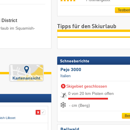
Testber
District
Tipps für den Skiurlaub
urlaub im Squamish-
Schneeberichte
Pejo 3000
Italien
Kartenansicht
Skigebiet geschlossen
0 von 20 km Pisten offen
- cm (Berg)
Ber
sh-Lillooet
Bellwald