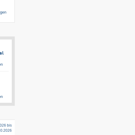
igen
al
en
en
026 bis
10.2026