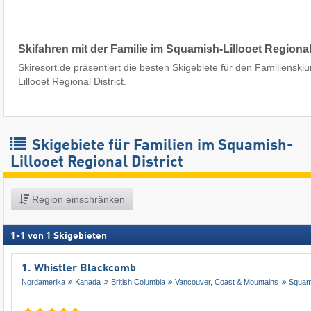
Skifahren mit der Familie im Squamish-Lillooet Regional 
Skiresort.de präsentiert die besten Skigebiete für den Familienski
Lillooet Regional District.
Skigebiete für Familien im Squamish-
Lillooet Regional District
Region einschränken
1
-
1
von
1
Skigebieten
1. Whistler Blackcomb
Nordamerika
Kanada
British Columbia
Vancouver, Coast & Mountains
Squami