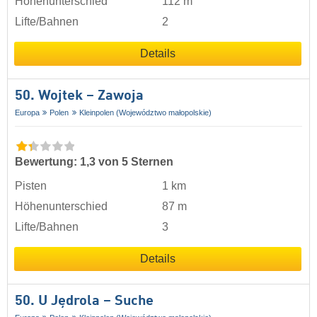
Höhenunterschied
112 m
Lifte/Bahnen
2
Details
50. Wojtek – Zawoja
Europa
Polen
Kleinpolen (Województwo małopolskie)
Bewertung: 1,3 von 5 Sternen
Pisten
1 km
Höhenunterschied
87 m
Lifte/Bahnen
3
Details
50. U Jędrola – Suche