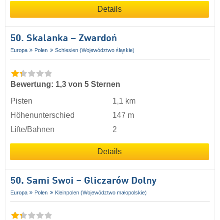
Details
50. Skalanka – Zwardoń
Europa
Polen
Schlesien (Województwo śląskie)
Bewertung: 1,3 von 5 Sternen
Pisten
1,1 km
Höhenunterschied
147 m
Lifte/Bahnen
2
Details
50. Sami Swoi – Gliczarów Dolny
Europa
Polen
Kleinpolen (Województwo małopolskie)