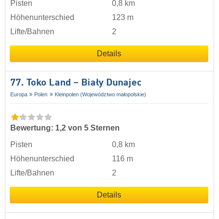
Pisten
0,8 km
Höhenunterschied
123 m
Lifte/Bahnen
2
Details
77. Toko Land – Biały Dunajec
Europa
Polen
Kleinpolen (Województwo małopolskie)
Bewertung: 1,2 von 5 Sternen
Pisten
0,8 km
Höhenunterschied
116 m
Lifte/Bahnen
2
Details