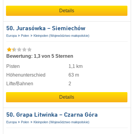
Details
50. Jurasówka – Siemiechów
Europa
Polen
Kleinpolen (Województwo małopolskie)
Bewertung: 1,3 von 5 Sternen
Pisten
1,1 km
Höhenunterschied
63 m
Lifte/Bahnen
2
Details
50. Grapa Litwinka – Czarna Góra
Europa
Polen
Kleinpolen (Województwo małopolskie)