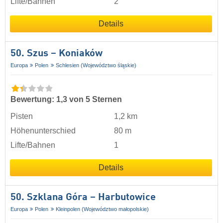
Lifte/Bahnen
2
Details
50. Szus – Koniaków
Europa
Polen
Schlesien (Województwo śląskie)
Bewertung: 1,3 von 5 Sternen
Pisten
1,2 km
Höhenunterschied
80 m
Lifte/Bahnen
1
Details
50. Szklana Góra – Harbutowice
Europa
Polen
Kleinpolen (Województwo małopolskie)