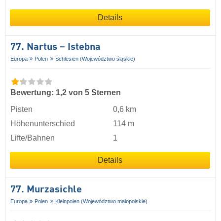
Details
77. Nartus – Istebna
Europa
Polen
Schlesien (Województwo śląskie)
Bewertung: 1,2 von 5 Sternen
Pisten
0,6 km
Höhenunterschied
114 m
Lifte/Bahnen
1
Details
77. Murzasichle
Europa
Polen
Kleinpolen (Województwo małopolskie)