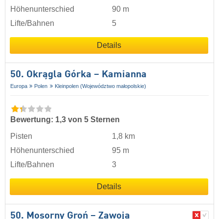
Höhenunterschied
90 m
Lifte/Bahnen
5
Details
50. Okrągla Górka – Kamianna
Europa
Polen
Kleinpolen (Województwo małopolskie)
Bewertung: 1,3 von 5 Sternen
Pisten
1,8 km
Höhenunterschied
95 m
Lifte/Bahnen
3
Details
50. Mosorny Groń – Zawoja