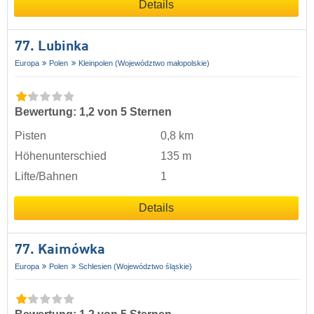
Details
77. Lubinka
Europa
Polen
Kleinpolen (Województwo małopolskie)
Bewertung: 1,2 von 5 Sternen
Pisten
0,8 km
Höhenunterschied
135 m
Lifte/Bahnen
1
Details
77. Kaimówka
Europa
Polen
Schlesien (Województwo śląskie)