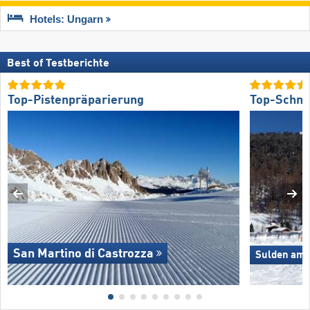
Hotels: Ungarn
Best of Testberichte
Top-Pistenpräparierung
Top-Schne
San Martino di Castrozza
Sulden am O