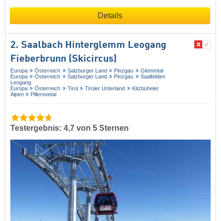
Details
2. Saalbach Hinterglemm Leogang
Fieberbrunn (Skicircus)
Europa
Österreich
Salzburger Land
Pinzgau
Glemmtal
Europa
Österreich
Salzburger Land
Pinzgau
Saalfelden
Leogang
Europa
Österreich
Tirol
Tiroler Unterland
Kitzbüheler
Alpen
Pillerseetal
Testergebnis: 4,7 von 5 Sternen