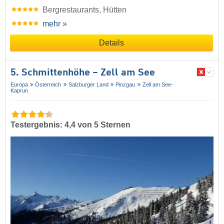
Bergrestaurants, Hütten
mehr »
Details
5. Schmittenhöhe – Zell am See
Europa
Österreich
Salzburger Land
Pinzgau
Zell am See-
Kaprun
Testergebnis: 4,4 von 5 Sternen