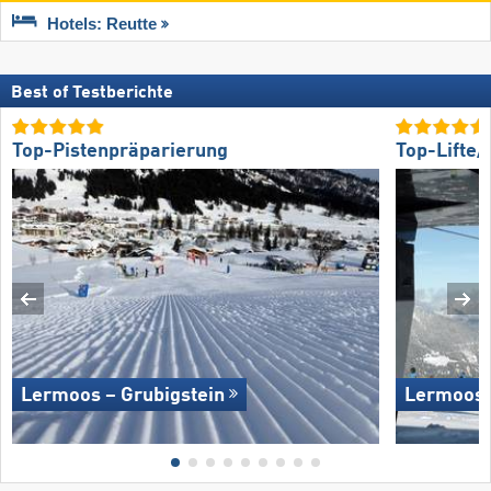
Hotels: Reutte
Best of Testberichte
Top-Pistenpräparierung
Top-Lifte
Lermoos – Grubigstein
Lermoos 