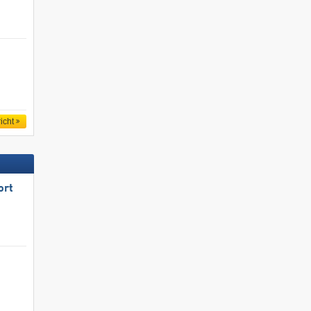
icht
ort