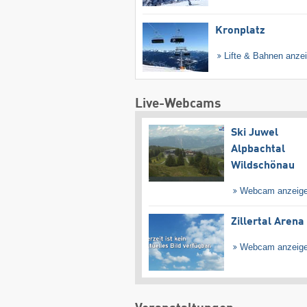
Kronplatz
Lifte & Bahnen anze
Live-Webcams
Ski Juwel
Alpbachtal
Wildschönau
Webcam anzeig
Zillertal Arena
Webcam anzeig