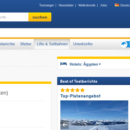
Testsieger
Newsletter
Weltrekorde
Jobs
Deuts
Skigebiet,
suchen
Region,
Begriffe
…
nder
berichte
Wetter
Lifte & Seilbahnen
Unterkünfte
Tipps
für
den
Hotels: Ägypten
Skiur
Best of Testberichte
ten)
Top-Pistenangebot