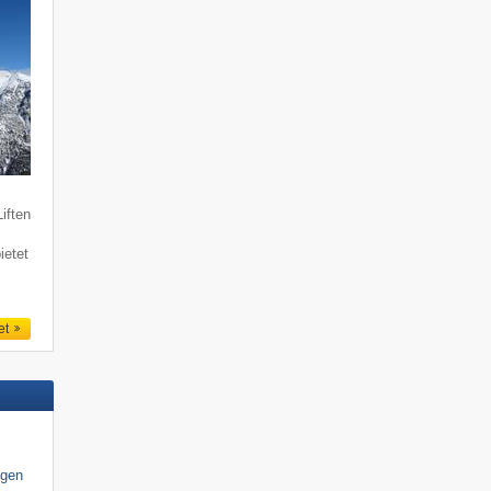
iften
ietet
et
igen