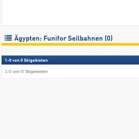
Ägypten: Funifor Seilbahnen (0)
1
-
0
von
0
Skigebieten
1
-
0
von
0
Skigebieten