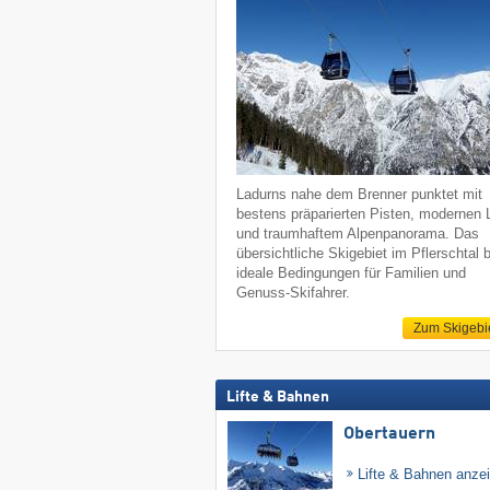
Ladurns nahe dem Brenner punktet mit
bestens präparierten Pisten, modernen L
und traumhaftem Alpenpanorama. Das
übersichtliche Skigebiet im Pflerschtal b
ideale Bedingungen für Familien und
Genuss-Skifahrer.
Zum Skigebi
Lifte & Bahnen
Obertauern
Lifte & Bahnen anze