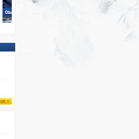
Ski Juwel Alpbachtal
Obertauern
Wildschönau
icht