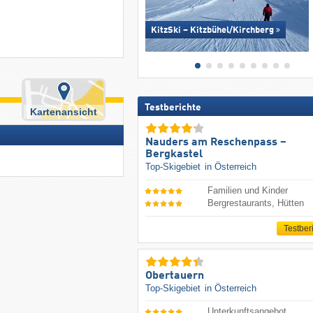
KitzSki – Kitzbühel/​Kirchberg
Testberichte
Kartenansicht
Nauders am Reschenpass –
Bergkastel
Top-Skigebiet
in Österreich
Familien und Kinder
Bergrestaurants, Hütten
Testber
Obertauern
Top-Skigebiet
in Österreich
Unterkunftsangebot