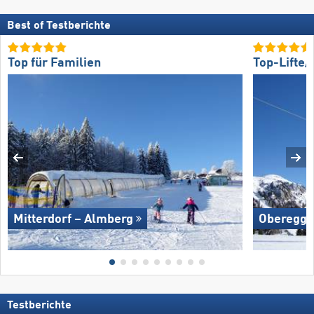
Best of Testberichte
Top für Familien
Top-Lifte
Mitterdorf – Almberg
Oberegg
Testberichte