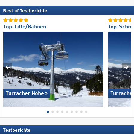
Best of Testberichte
Top-Lifte/Bahnen
Top-Schne
Turracher Höhe
Turrache
Testberichte