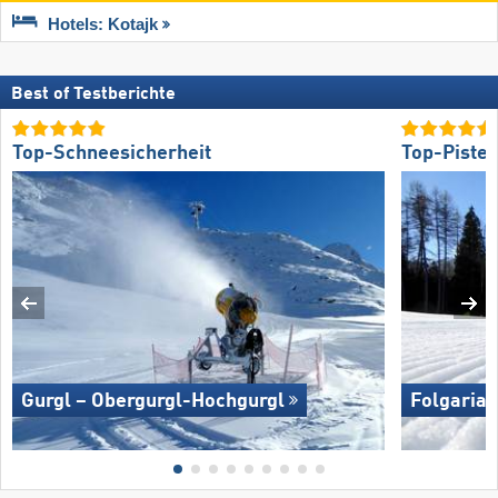
Hotels: Kotajk
Best of Testberichte
Top-Schneesicherheit
Top-Piste
Gurgl – Obergurgl-Hochgurgl
Folgaria/​