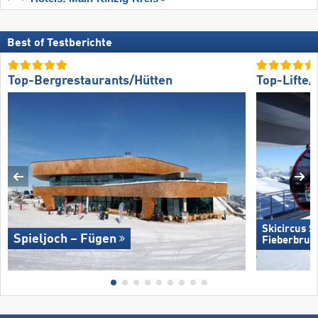
Best of Testberichte
Top-Bergrestaurants/Hütten
Top-Lifte
Skicircus 
Spieljoch – Fügen
Fieberbrun