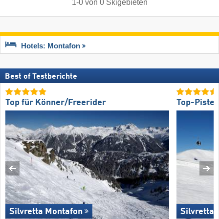
1
-
0
von
0
Skigebieten
Hotels: Montafon
Best of Testberichte
Top für Könner/Freerider
Top-Piste
Silvretta Montafon
Silvretta