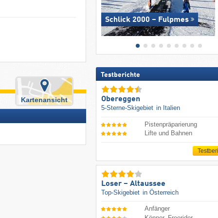
Schlick 2000 – Fulpmes
Testberichte
Obereggen
Kartenansicht
5-Sterne-Skigebiet
in Italien
Pistenpräparierung
Lifte und Bahnen
Testber
Loser – Altaussee
Top-Skigebiet
in Österreich
Anfänger
Könner, Freerider