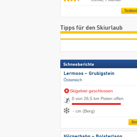
Testber
Tipps für den Skiurlaub
Schneeberichte
Lermoos – Grubigstein
Österreich
Skigebiet geschlossen
0 von 26,5 km Pisten offen
- cm (Berg)
Ber
Hörnerbahn – Bolsterlang