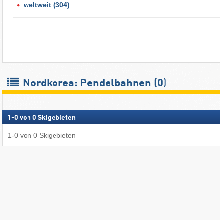
weltweit
(304)
Nordkorea: Pendelbahnen (0)
1
-
0
von
0
Skigebieten
1
-
0
von
0
Skigebieten