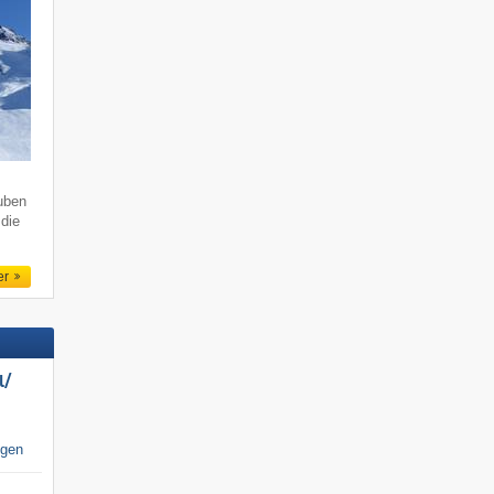
uben
 die
er
/​
igen