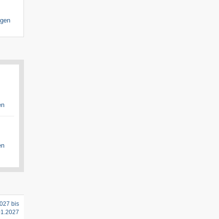
igen
en
en
027 bis
01.2027