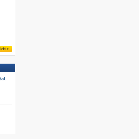
icht
tal