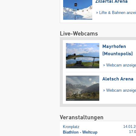
Zillertal Arena
Lifte & Bahnen anze
Live-Webcams
Mayrhofen
(Mountopolis)
Webcam anzeig
Aletsch Arena
Webcam anzeig
Veranstaltungen
Kronplatz
14.01.2
17.
Biathlon - Weltcup