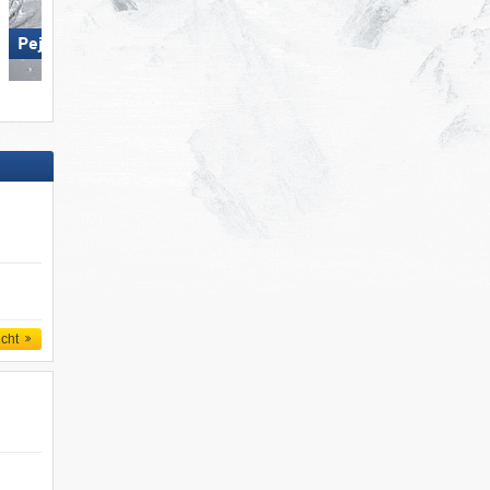
Pejo 3000
Ischgl
icht