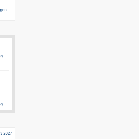
igen
en
en
03.2027