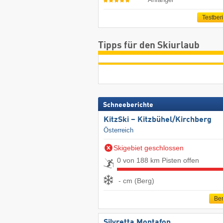
Testber
Tipps für den Skiurlaub
Schneeberichte
KitzSki – Kitzbühel/​Kirchberg
Österreich
Skigebiet geschlossen
0 von 188 km Pisten offen
- cm (Berg)
Ber
Silvretta Montafon