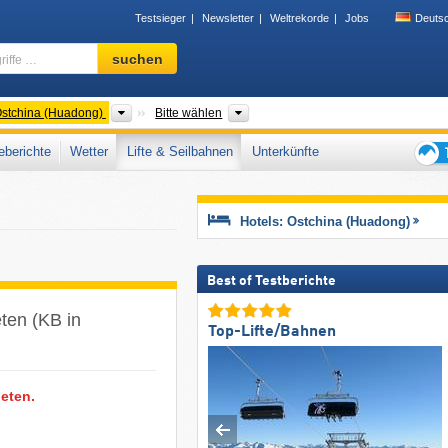
Testsieger
Newsletter
Weltrekorde
Jobs
Deuts
Skigebiet,
suchen
Region,
Begriffe
…
er
Landesteile
Provinzen
stchina (Huadong)
Bitte wählen
berichte
Wetter
Lifte & Seilbahnen
Unterkünfte
Tipps
für
den
Hotels: Ostchina (Huadong)
Skiur
Best of Testberichte
ten (KB in
Top-Lifte/Bahnen
eten.