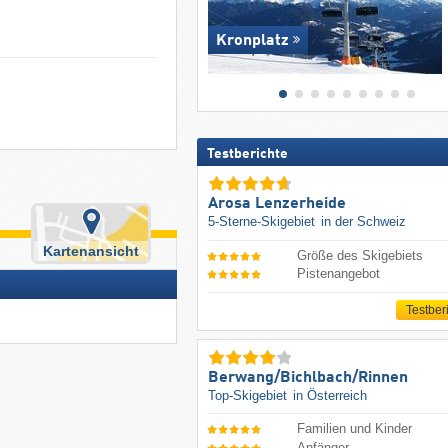
Kronplatz
Testberichte
Arosa Lenzerheide
5-Sterne-Skigebiet
in der Schweiz
Kartenansicht
Größe des Skigebiets
Pistenangebot
Testber
Berwang/​Bichlbach/​Rinnen
Top-Skigebiet
in Österreich
Familien und Kinder
Anfänger