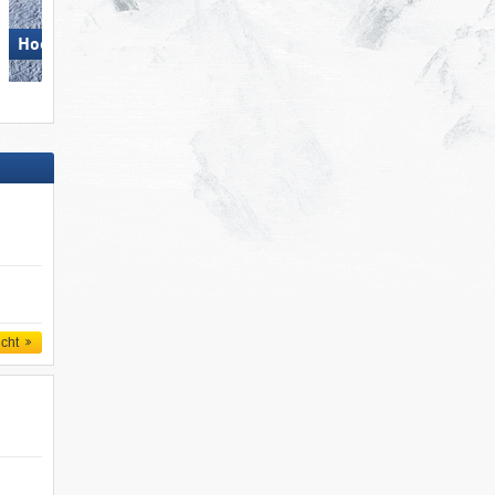
Hochzillertal
Silvretta Montafon
icht