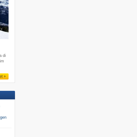
a di
 im
et
n
igen