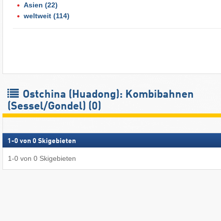
Asien
(22)
weltweit
(114)
Ostchina (Huadong): Kombibahnen
(Sessel/Gondel) (0)
1
-
0
von
0
Skigebieten
1
-
0
von
0
Skigebieten