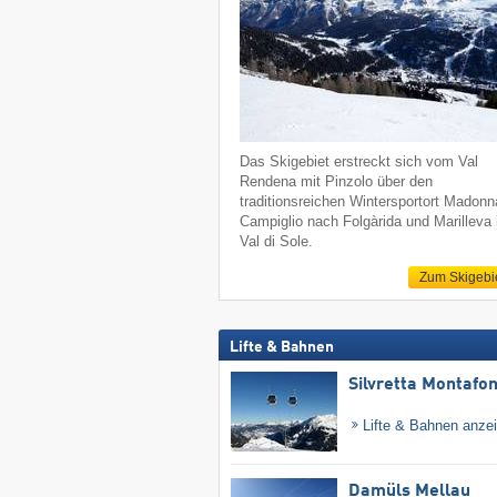
Das Skigebiet erstreckt sich vom Val
Rendena mit Pinzolo über den
traditionsreichen Wintersportort Madonn
Campiglio nach Folgàrida und Marilleva
Val di Sole.
Zum Skigebi
Lifte & Bahnen
Silvretta Montafo
Lifte & Bahnen anze
Damüls Mellau