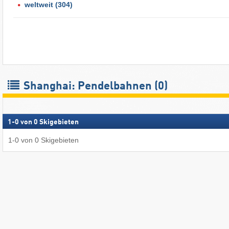
weltweit
(304)
Shanghai: Pendelbahnen (0)
1
-
0
von
0
Skigebieten
1
-
0
von
0
Skigebieten