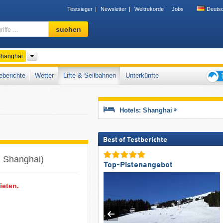
Testsieger
Newsletter
Weltrekorde
Jobs
Deuts
Skigebiet,
suchen
Region,
Begriffe
…
er
Provinzen
hanghai
berichte
Wetter
Lifte & Seilbahnen
Unterkünfte
Tipps
für
den
Hotels: Shanghai
Skiur
Best of Testberichte
n Shanghai)
Top-Pistenangebot
ieten.