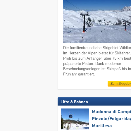
Die familienfreundliche Skigebiet Wildko
im Herzen der Alpen bietet für Skifahrer
Profi bis zum Anfänger, über 75 km bes
präparierte Pisten. Dank moderner
Beschneiungsanlagen ist Skispaß bis i
Frühjahr garantiert.
Zum Skigebi
Lifte & Bahnen
Madonna di Campig
Pinzolo/​Folgàrida/
Marilleva