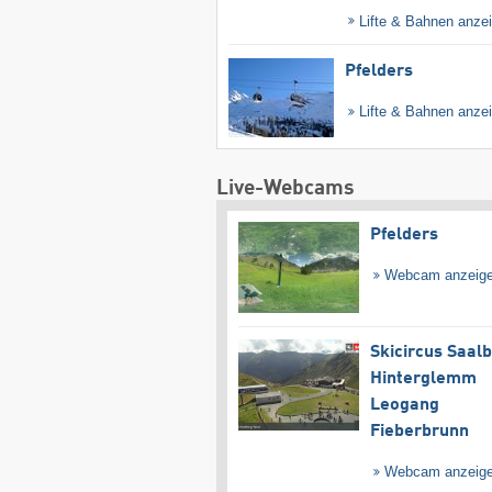
Lifte & Bahnen anze
Pfelders
Lifte & Bahnen anze
Live-Webcams
Pfelders
Webcam anzeig
Skicircus Saal
Hinterglemm
Leogang
Fieberbrunn
Webcam anzeig