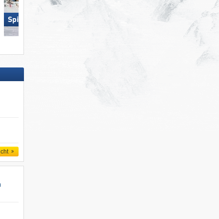
Spieljoch – Fügen
Gitschberg Jochtal
icht
n