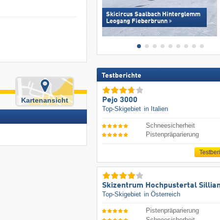
Skicircus Saalbach Hinterglemm
Leogang Fieberbrunn
Testberichte
Pejo 3000
Kartenansicht
Top-Skigebiet
in Italien
Schneesicherheit
Pistenpräparierung
Testber
Skizentrum Hochpustertal Sillia
Top-Skigebiet
in Österreich
Pistenpräparierung
Schneesicherheit