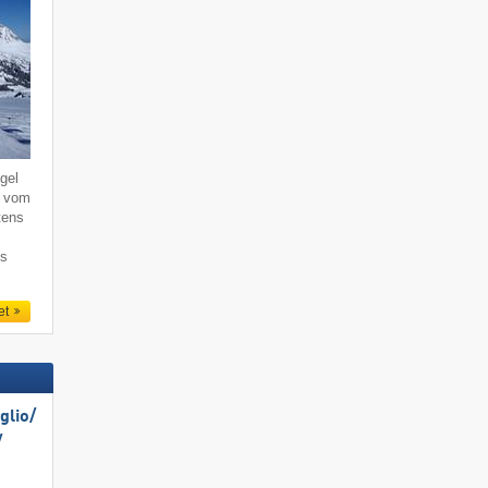
gel
, vom
tens
ns
et
lio/​
​