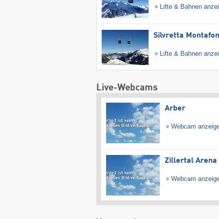
Lifte & Bahnen anze
Silvretta Montafo
Lifte & Bahnen anze
Live-Webcams
Arber
Webcam anzeig
Zillertal Arena
Webcam anzeig