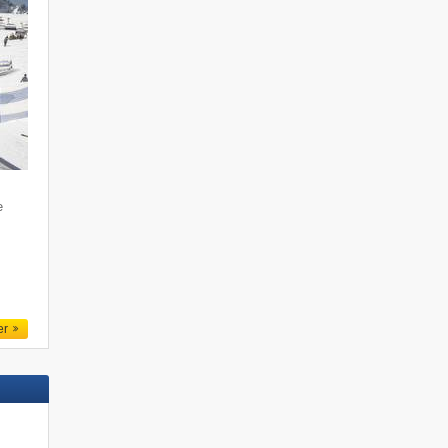
e
m
er