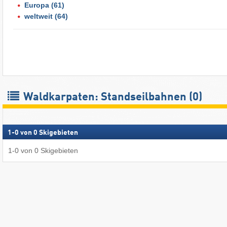
Europa
(61)
weltweit
(64)
Waldkarpaten: Standseilbahnen (0)
1
-
0
von
0
Skigebieten
1
-
0
von
0
Skigebieten