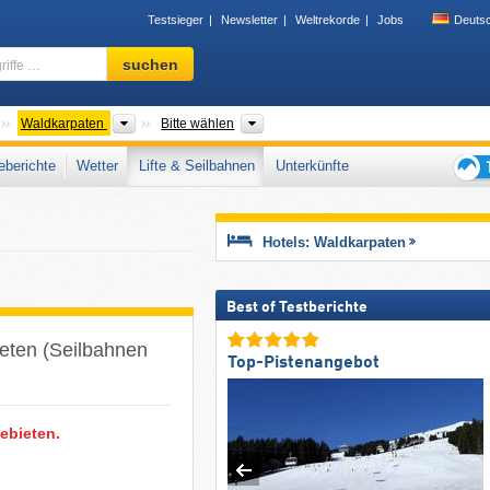
Testsieger
Newsletter
Weltrekorde
Jobs
Deuts
Skigebiet,
suchen
Region,
Begriffe
…
Gebirgszüge
Bitte wählen
Oblaste
Waldkarpaten
Bitte wählen
berichte
Wetter
Lifte & Seilbahnen
Unterkünfte
Tipps
für
den
Hotels: Waldkarpaten
Skiur
Best of Testberichte
ieten (Seilbahnen
Top-Pistenangebot
ebieten.