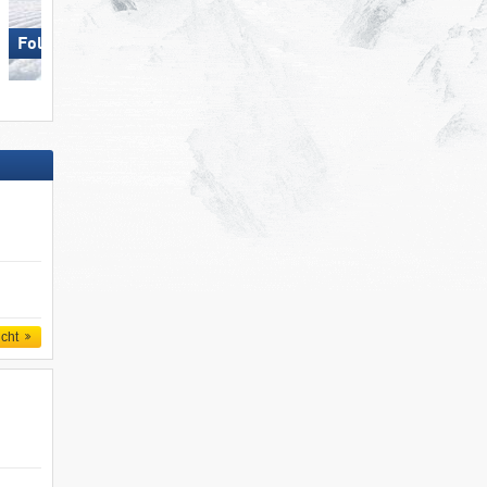
Folgaria/​Fiorentini
Silvretta Montafon
icht