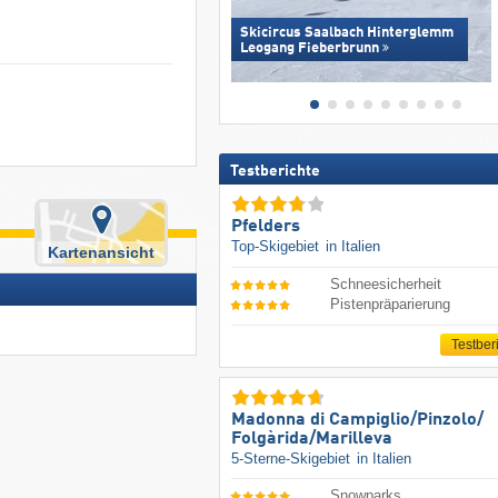
Skicircus Saalbach Hinterglemm
Leogang Fieberbrunn
Testberichte
Pfelders
Top-Skigebiet
in Italien
Kartenansicht
Schneesicherheit
Pistenpräparierung
Testber
Madonna di Campiglio/​Pinzolo/​
Folgàrida/​Marilleva
5-Sterne-Skigebiet
in Italien
Snowparks