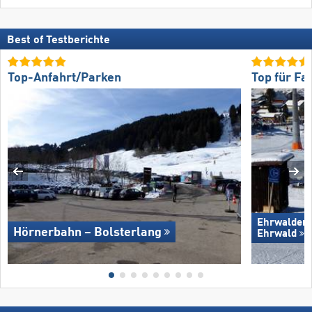
Best of Testberichte
Top-Anfahrt/Parken
Top für Fa
Ehrwalder 
Hörnerbahn – Bolsterlang
Ehrwald