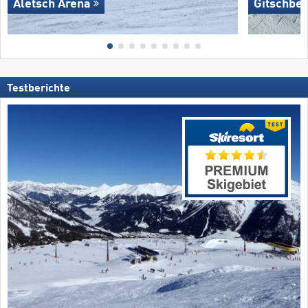
Aletsch Arena
Gitschber
Testberichte