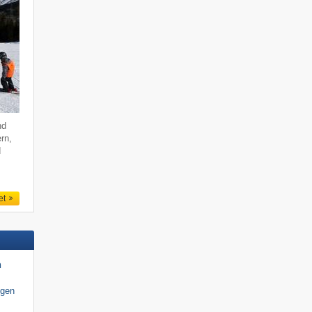
nd
ern,
d
et
n
igen