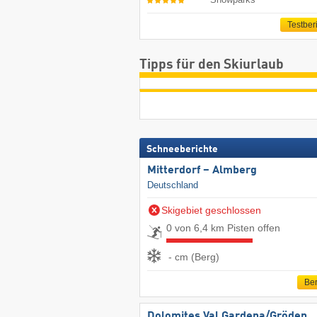
Testber
Tipps für den Skiurlaub
Schneeberichte
Mitterdorf – Almberg
Deutschland
Skigebiet geschlossen
0 von 6,4 km Pisten offen
- cm (Berg)
Ber
Dolomites Val Gardena/​Gröden