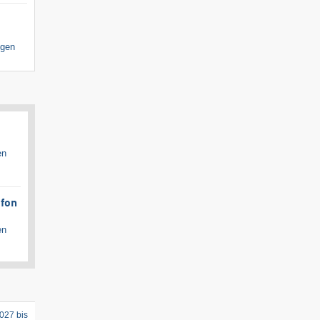
igen
en
afon
en
027 bis