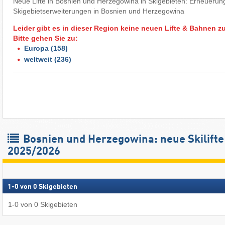
Neue Lifte in Bosnien und Herzegowina in Skigebieten: Erneuerung
Skigebietserweiterungen in Bosnien und Herzegowina
Leider gibt es in dieser Region keine neuen Lifte & Bahnen z
Bitte gehen Sie zu:
Europa
(158)
weltweit
(236)
Bosnien und Herzegowina: neue Skilifte
2025/2026
1
-
0
von
0
Skigebieten
1
-
0
von
0
Skigebieten