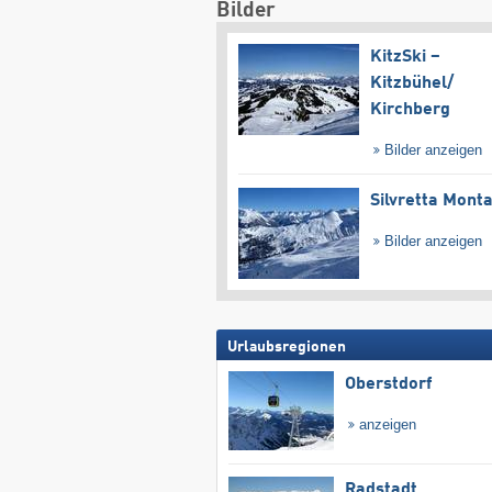
Bilder
KitzSki –
Kitzbühel/​
Kirchberg
Bilder anzeigen
Silvretta Mont
Bilder anzeigen
Urlaubsregionen
Oberstdorf
anzeigen
Radstadt