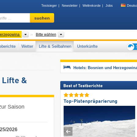
Testsieger
Newsletter
Weltrekorde
Jobs
Deuts
Skigebiet,
suchen
Region,
Begriffe
…
Länder
Gebirgszug, Großregionen, Kantone
Herzegowina
Bitte wählen
berichte
Wetter
Lifte & Seilbahnen
Unterkünfte
Tipps
für
den
Hotels: Bosnien und Herzegowin
Skiur
Lifte &
Best of Testberichte
Top-Pistenpräparierung
zur Saison
025/2026