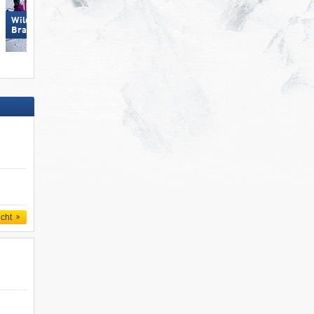
Wildkogel – Neukirchen/​
Zillertal Arena
Bramberg
icht