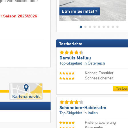
en von Skiliften oder
Elm im Sernftal
ur Saison 2025/2026
Testberichte
Damüls Mellau
Top-Skigebiet
in Österreich
Könner, Freerider
Schneesicherheit
Testber
Kartenansicht
Schöneben-Haideralm
Top-Skigebiet
in Italien
Pistenpräparierung
Snowparks