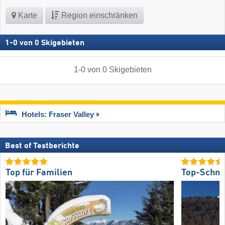
Karte
Region einschränken
1
-
0
von
0
Skigebieten
1
-
0
von
0
Skigebieten
Hotels: Fraser Valley
Best of Testberichte
Top für Familien
Top-Schne