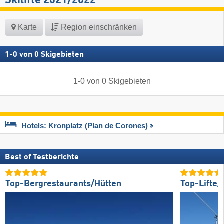
Skilifte 2021/2022
Karte
Region einschränken
1
-
0
von
0
Skigebieten
1
-
0
von
0
Skigebieten
Hotels: Kronplatz (Plan de Corones)
Best of Testberichte
Top-Bergrestaurants/Hütten
Top-Lifte