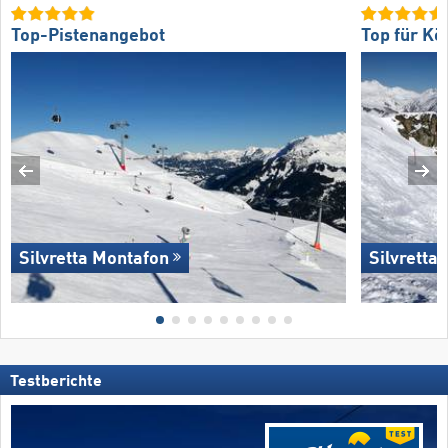
Top-Pistenangebot
Top für Kö
Silvretta Montafon
Silvretta
Testberichte