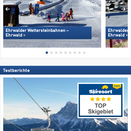
Ehrwalder Wettersteinbahnen –
Ehrwalder 
Ehrwald
Ehrwald
Testberichte