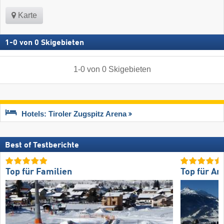
Karte
1
-
0
von
0
Skigebieten
1
-
0
von
0
Skigebieten
Hotels: Tiroler Zugspitz Arena
Best of Testberichte
Top für Familien
Top für An