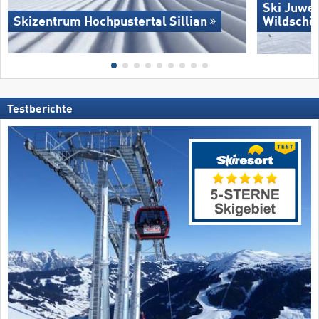
Ski Juwel
Skizentrum Hochpustertal Sillian
Wildschö
Testberichte