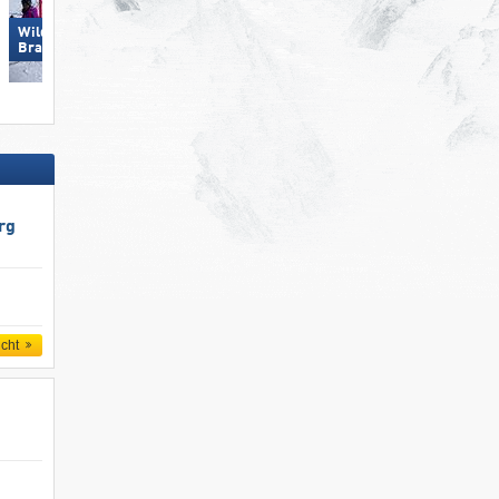
Wildkogel – Neukirchen/​
Hochkönig
Bramberg
rg
icht