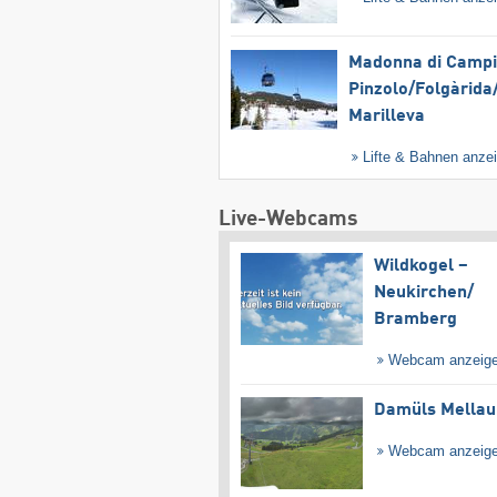
Madonna di Campig
Pinzolo/​Folgàrida/
Marilleva
Lifte & Bahnen anze
Live-Webcams
Wildkogel –
Neukirchen/​
Bramberg
Webcam anzeig
Damüls Mellau
Webcam anzeig