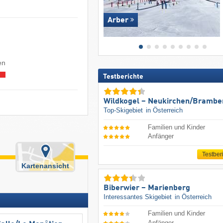
Arber
en
Testberichte
Wildkogel – Neukirchen/​Brambe
Top-Skigebiet
in Österreich
Familien und Kinder
Anfänger
Testber
Kartenansicht
Biberwier – Marienberg
Interessantes Skigebiet
in Österreich
Familien und Kinder
Anfänger