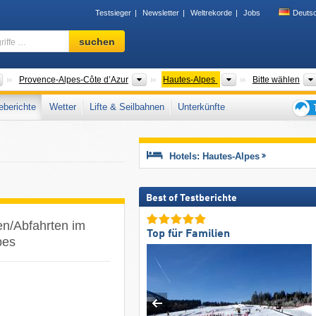
Testsieger
Newsletter
Weltrekorde
Jobs
Deuts
Skigebiet,
suchen
Region,
Begriffe
…
Länder
Alte Regionen
Départements
Provence-Alpes-Côte d’Azur
Hautes-Alpes
Bitte wählen
berichte
Wetter
Lifte & Seilbahnen
Unterkünfte
Tipps
für
den
Hotels: Hautes-Alpes
Skiur
Best of Testberichte
en/Abfahrten im
Top für Familien
pes