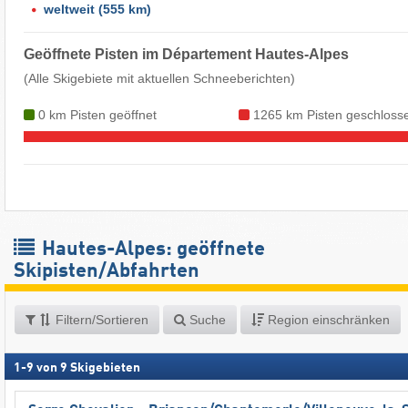
weltweit
(555 km)
Geöffnete Pisten im Département Hautes-Alpes
(Alle Skigebiete mit aktuellen Schneeberichten)
0 km Pisten geöffnet
1265 km Pisten geschloss
Hautes-Alpes: geöffnete
Skipisten/Abfahrten
Filtern/Sortieren
Suche
Region einschränken
1
-
9
von
9
Skigebieten