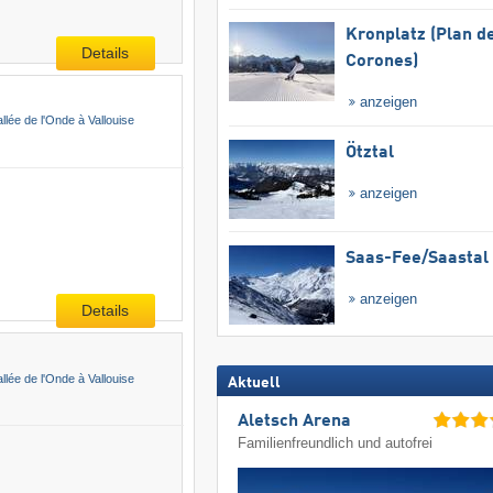
Kronplatz (Plan d
Details
Corones)
anzeigen
allée de l'Onde à Vallouise
Ötztal
anzeigen
Saas-Fee/​Saastal
anzeigen
Details
allée de l'Onde à Vallouise
Aktuell
Aletsch Arena
Familienfreundlich und autofrei