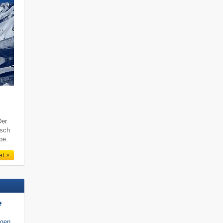
Der
tsch
be.
et
e
igen