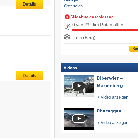
Details
Österreich
Skigebiet geschlossen
0 von 239 km Pisten offen
- cm (Berg)
Ber
Videos
Details
Biberwier –
Marienberg
Video anzeigen
Obereggen
Video anzeigen