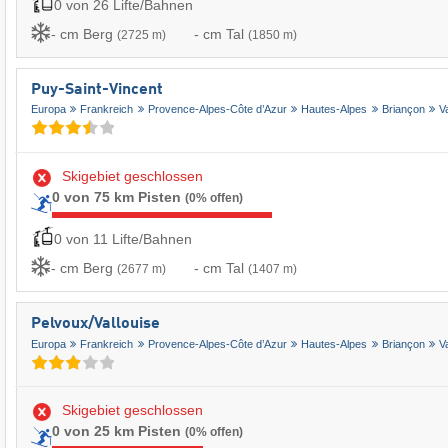
0 von 26 Lifte/Bahnen
- cm Berg
- cm Tal
(2725 m)
(1850 m)
Puy-Saint-Vincent
Europa
Frankreich
Provence-Alpes-Côte d’Azur
Hautes-Alpes
Briançon
V
Skigebiet geschlossen
0 von 75 km Pisten
(0% offen)
0 von 11 Lifte/Bahnen
- cm Berg
- cm Tal
(2677 m)
(1407 m)
Pelvoux/​Vallouise
Europa
Frankreich
Provence-Alpes-Côte d’Azur
Hautes-Alpes
Briançon
V
Skigebiet geschlossen
0 von 25 km Pisten
(0% offen)