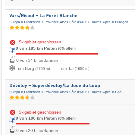
Vars/​Risoul – La Forêt Blanche
Europa
Frankreich
Provence-Alpes-Côte d’Azur
Hautes-Alpes
Briançon
Skigebiet geschlossen
0 von 185 km Pisten
(0% offen)
0 von 34 Lifte/Bahnen
- cm Berg
- cm Tal
(2750 m)
(1650 m)
Dévoluy – Superdévoluy/​La Joue du Loup
Europa
Frankreich
Provence-Alpes-Côte d’Azur
Hautes-Alpes
Gap
Skigebiet geschlossen
0 von 100 km Pisten
(0% offen)
0 von 20 Lifte/Bahnen