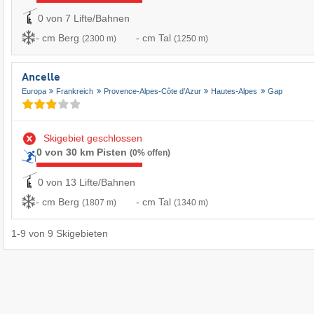
0 von 7 Lifte/Bahnen
- cm Berg
- cm Tal
(2300 m)
(1250 m)
Ancelle
Europa
Frankreich
Provence-Alpes-Côte d’Azur
Hautes-Alpes
Gap
Skigebiet geschlossen
0 von 30 km Pisten
(0% offen)
0 von 13 Lifte/Bahnen
- cm Berg
- cm Tal
(1807 m)
(1340 m)
1
-
9
von
9
Skigebieten