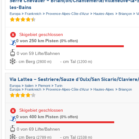
Serre Chevalier – Briançon/​Chantemerle/​Villeneuve-la-S
les-Bains
Europa
Frankreich
Provence-Alpes-Côte d’Azur
Hautes-Alpes
Briançon
V
Skigebiet geschlossen
0 von 250 km Pisten
(0% offen)
0 von 59 Lifte/Bahnen
- cm Berg
- cm Tal
(2800 m)
(1200 m)
Via Lattea – Sestriere/​Sauze d’Oulx/​San Sicario/​Clavier
Europa
Italien
Piemont
Turin
Europa
Frankreich
Provence-Alpes-Côte d’Azur
Hautes-Alpes
Briançon
Skigebiet geschlossen
0 von 400 km Pisten
(0% offen)
0 von 69 Lifte/Bahnen
- cm Berg
- cm Tal
(2789 m)
(1538 m)