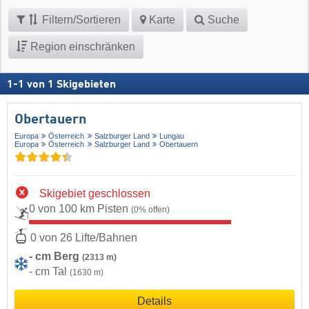
Filtern/Sortieren
Karte
Suche
Region einschränken
1
-
1
von
1
Skigebieten
Obertauern
Europa
Österreich
Salzburger Land
Lungau
Europa
Österreich
Salzburger Land
Obertauern
Skigebiet geschlossen
0 von 100 km Pisten
(0% offen)
0 von 26 Lifte/Bahnen
- cm Berg
(2313 m)
- cm Tal
(1630 m)
Details