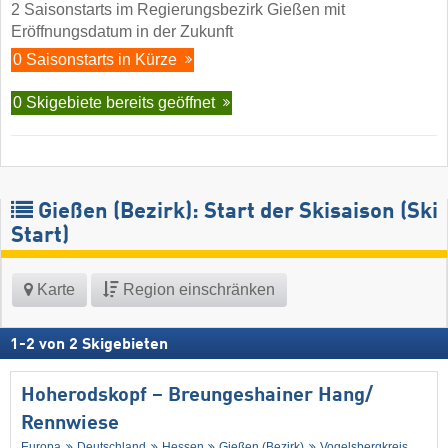
2 Saisonstarts im Regierungsbezirk Gießen mit
Eröffnungsdatum in der Zukunft
0 Saisonstarts in Kürze
0 Skigebiete bereits geöffnet
Gießen (Bezirk): Start der Skisaison (Ski
Start)
Karte
Region einschränken
1
-
2
von
2
Skigebieten
Hoherodskopf – Breungeshainer Hang/​
Rennwiese
Europa
Deutschland
Hessen
Gießen (Bezirk)
Vogelsbergkreis