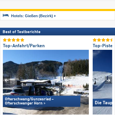
Hotels: Gießen (Bezirk)
Best of Testberichte
Top-Anfahrt/Parken
Top-Piste
Ofterschwang/​Gunzesried –
Die Taupl
Ofterschwanger Horn