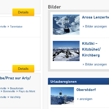
Bilder
Details
Arosa Lenzerh
Bilder anzeigen
rtville
Tarentaise
KitzSki –
Kitzbühel/​
Kirchberg
Bilder anzeigen
Details
/​Praz sur Arly/​
Urlaubsregionen
rtville
Beaufortain
Oberstdorf
Bonneville
Pays du Mont
rtville
Val d'Arly
anzeigen