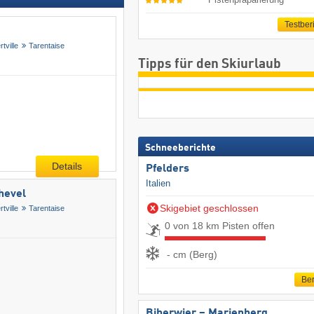
Testber
rtville
Tarentaise
Tipps für den Skiurlaub
Schneeberichte
Details
Pfelders
Italien
chevel
Skigebiet geschlossen
rtville
Tarentaise
0 von 18 km Pisten offen
- cm (Berg)
Ber
Biberwier – Marienberg