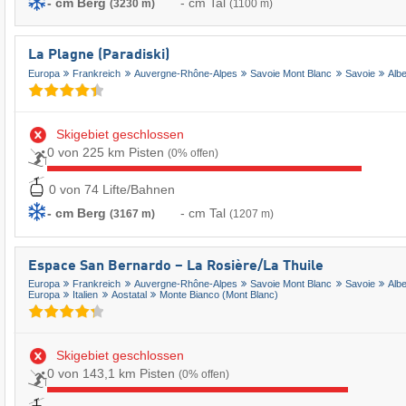
- cm Berg
- cm Tal
(3230 m)
(1100 m)
La Plagne (Paradiski)
Europa
Frankreich
Auvergne-Rhône-Alpes
Savoie Mont Blanc
Savoie
Albe
Skigebiet geschlossen
0 von 225 km Pisten
(0% offen)
0 von 74 Lifte/Bahnen
- cm Berg
- cm Tal
(3167 m)
(1207 m)
Espace San Bernardo – La Rosière/​La Thuile
Europa
Frankreich
Auvergne-Rhône-Alpes
Savoie Mont Blanc
Savoie
Albe
Europa
Italien
Aostatal
Monte Bianco (Mont Blanc)
Skigebiet geschlossen
0 von 143,1 km Pisten
(0% offen)