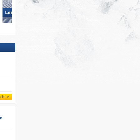
Lermoos – Grubigstein
Arosa Lenzerheide
icht
un