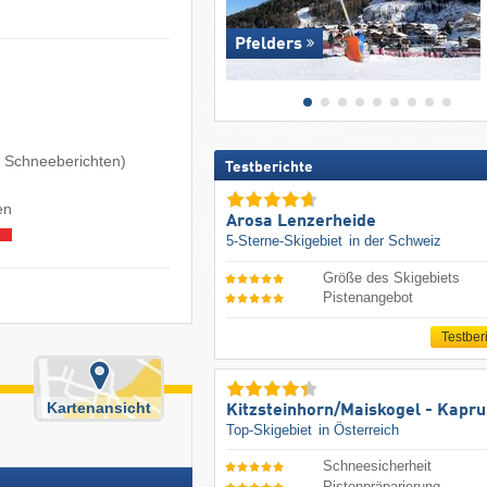
Pfelders
en Schneeberichten)
Testberichte
en
Arosa Lenzerheide
5-Sterne-Skigebiet
in der Schweiz
Größe des Skigebiets
Pistenangebot
Testber
Kartenansicht
Kitzsteinhorn/​Maiskogel - Kapr
Top-Skigebiet
in Österreich
Schneesicherheit
Pistenpräparierung