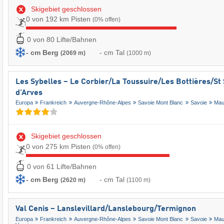
Skigebiet geschlossen
0 von 192 km Pisten
(0% offen)
0 von 80 Lifte/Bahnen
- cm Berg
- cm Tal
(2069 m)
(1000 m)
Les Sybelles – Le Corbier/​La Toussuire/​Les Bottières/​St 
d’Arves
Europa
Frankreich
Auvergne-Rhône-Alpes
Savoie Mont Blanc
Savoie
Mau
Skigebiet geschlossen
0 von 275 km Pisten
(0% offen)
0 von 61 Lifte/Bahnen
- cm Berg
- cm Tal
(2620 m)
(1100 m)
Val Cenis – Lanslevillard/​Lanslebourg/​Termignon
Europa
Frankreich
Auvergne-Rhône-Alpes
Savoie Mont Blanc
Savoie
Mau