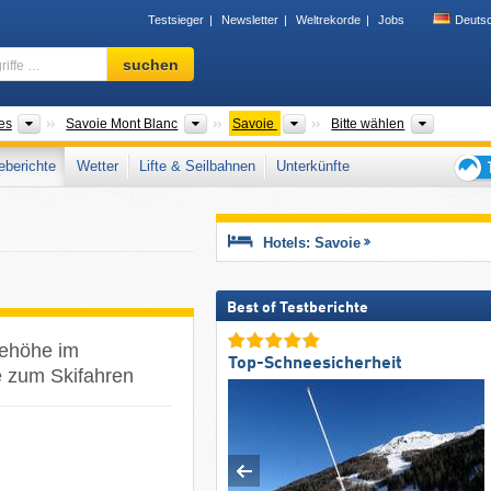
Testsieger
Newsletter
Weltrekorde
Jobs
Deuts
Skigebiet,
suchen
Region,
Begriffe
…
Neue Regionen
Tourismusregionen
Départements
Täler, G
es
Savoie Mont Blanc
Savoie
Bitte wählen
berichte
Wetter
Lifte & Seilbahnen
Unterkünfte
Tipps
für
den
Hotels: Savoie
Skiur
Best of Testberichte
eehöhe im
Top-Schneesicherheit
 zum Skifahren