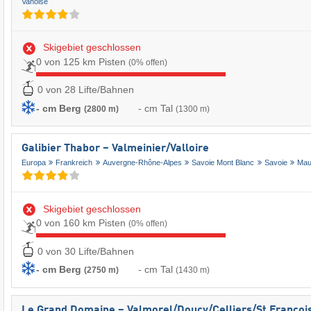
Vanoise
Skigebiet geschlossen
0 von 125 km Pisten
(0% offen)
0 von 28 Lifte/Bahnen
- cm Berg
- cm Tal
(2800 m)
(1300 m)
Galibier Thabor – Valmeinier/​Valloire
Europa
Frankreich
Auvergne-Rhône-Alpes
Savoie Mont Blanc
Savoie
Mau
Skigebiet geschlossen
0 von 160 km Pisten
(0% offen)
0 von 30 Lifte/Bahnen
- cm Berg
- cm Tal
(2750 m)
(1430 m)
Le Grand Domaine – Valmorel/​Doucy/​Celliers/​St Franç