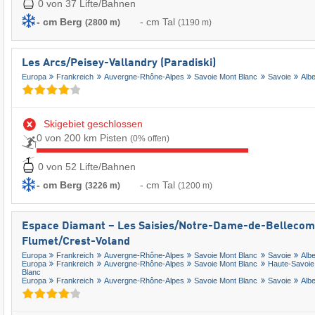
0 von 37 Lifte/Bahnen
- cm Berg
- cm Tal
(2800 m)
(1190 m)
Les Arcs/​Peisey-Vallandry (Paradiski)
Europa
Frankreich
Auvergne-Rhône-Alpes
Savoie Mont Blanc
Savoie
Albe
Skigebiet geschlossen
0 von 200 km Pisten
(0% offen)
0 von 52 Lifte/Bahnen
- cm Berg
- cm Tal
(3226 m)
(1200 m)
Espace Diamant – Les Saisies/​Notre-Dame-de-Bellecombe
Flumet/​Crest-Voland
Europa
Frankreich
Auvergne-Rhône-Alpes
Savoie Mont Blanc
Savoie
Albe
Europa
Frankreich
Auvergne-Rhône-Alpes
Savoie Mont Blanc
Haute-Savoie
Blanc
Europa
Frankreich
Auvergne-Rhône-Alpes
Savoie Mont Blanc
Savoie
Albe