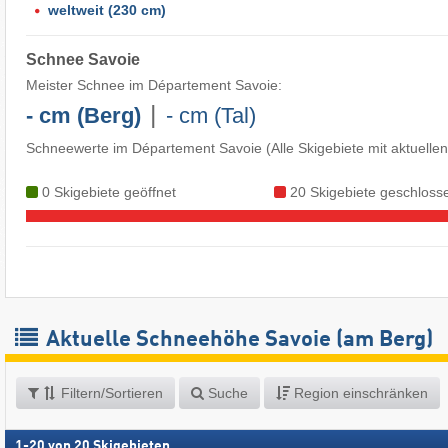
weltweit
(230 cm)
Schnee Savoie
Meister Schnee im Département Savoie:
|
- cm (Berg)
- cm (Tal)
Schneewerte im Département Savoie
(Alle Skigebiete mit aktuell
0 Skigebiete geöffnet
20 Skigebiete geschloss
Aktuelle Schneehöhe Savoie (am Berg)
Filtern/Sortieren
Suche
Region einschränken
1
-
20
von
20
Skigebieten