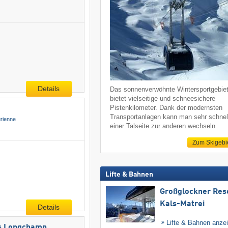
Details
Das sonnenverwöhnte Wintersportgebie
bietet vielseitige und schneesichere
Pistenkilometer. Dank der modernsten
Transportanlagen kann man sehr schnel
rienne
einer Talseite zur anderen wechseln.
Zum Skigebi
Lifte & Bahnen
Großglockner Res
Kals-Matrei
Details
Lifte & Bahnen anze
ois Longchamp