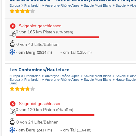
Europa
Frankreich
Auvergne-Rhône-Alpes
Savoie Mont Blanc
Savoie
Albe
Skigebiet geschlossen
0 von 165 km Pisten
(0% offen)
0 von 43 Lifte/Bahnen
- cm Berg
- cm Tal
(2514 m)
(1250 m)
Les Contamines/​Hauteluce
Europa
Frankreich
Auvergne-Rhône-Alpes
Savoie Mont Blanc
Savoie
Albe
Europa
Frankreich
Auvergne-Rhône-Alpes
Savoie Mont Blanc
Haute-Savoie
Blanc
Skigebiet geschlossen
0 von 120 km Pisten
(0% offen)
0 von 24 Lifte/Bahnen
- cm Berg
- cm Tal
(2437 m)
(1164 m)