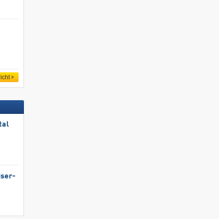
icht
tal
iser-