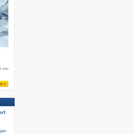
t
l von
et
ort
igen