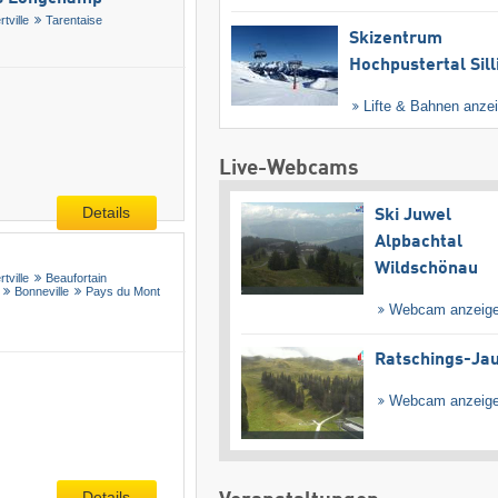
rtville
Tarentaise
Skizentrum
Hochpustertal Sill
Lifte & Bahnen anze
Live-Webcams
Details
Ski Juwel
Alpbachtal
Wildschönau
rtville
Beaufortain
Bonneville
Pays du Mont
Webcam anzeig
Ratschings-Ja
Webcam anzeig
Details