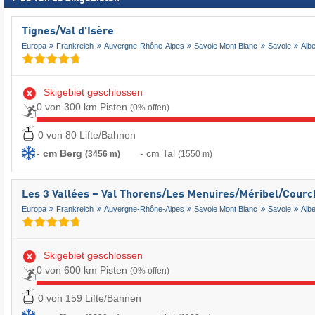
Tignes/​Val d'Isère
Europa
Frankreich
Auvergne-Rhône-Alpes
Savoie Mont Blanc
Savoie
Albe
Skigebiet geschlossen
0 von 300 km Pisten
(0% offen)
0 von 80 Lifte/Bahnen
- cm Berg
- cm Tal
(3456 m)
(1550 m)
Les 3 Vallées – Val Thorens/​Les Menuires/​Méribel/​Cour
Europa
Frankreich
Auvergne-Rhône-Alpes
Savoie Mont Blanc
Savoie
Albe
Skigebiet geschlossen
0 von 600 km Pisten
(0% offen)
0 von 159 Lifte/Bahnen