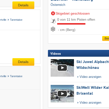
Österreich
Details
Skigebiet geschlossen
0 von 11 km Pisten offen
rtville
Tarentaise
- cm (Berg)
Ber
Videos
Details
Ski Juwel Alpbach
Wildschönau
rtville
Tarentaise
Video anzeigen
SkiWelt Wilder Ka
Brixental
Video anzeigen