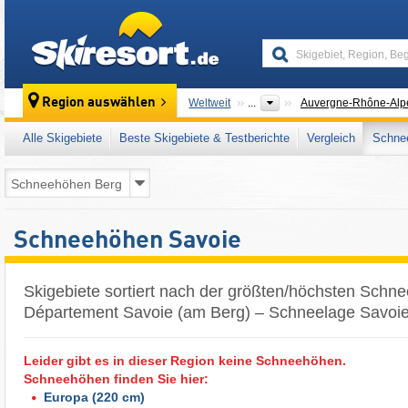
skiresort
Region auswählen
Weltweit
...
Auvergne-Rhône-Alp
Alle Skigebiete
Beste Skigebiete & Testberichte
Vergleich
Schnee
Schneehöhen Savoie
Skigebiete sortiert nach der größten/höchsten Schn
Département Savoie (am Berg) – Schneelage Savoie
Leider gibt es in dieser Region keine Schneehöhen.
Schneehöhen finden Sie hier:
Europa
(220 cm)