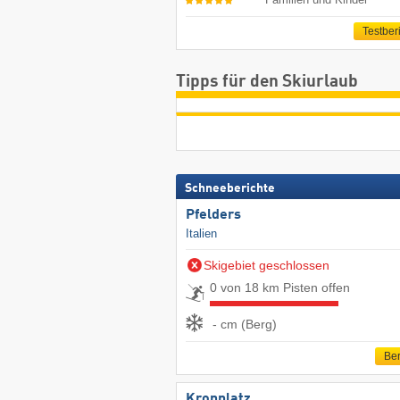
Testber
Tipps für den Skiurlaub
Schneeberichte
Pfelders
Italien
Skigebiet geschlossen
0 von 18 km Pisten offen
- cm (Berg)
Ber
Kronplatz