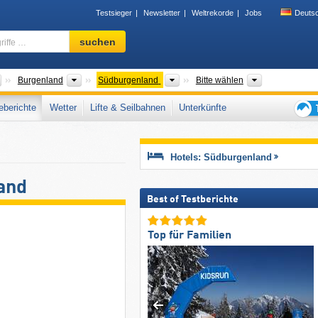
Testsieger
Newsletter
Weltrekorde
Jobs
Deuts
Skigebiet,
suchen
Region,
Begriffe
…
Länder
Bundesländer
Großregionen
Bezirke, Tal
Burgenland
Südburgenland
Bitte wählen
berichte
Wetter
Lifte & Seilbahnen
Unterkünfte
Tipps
für
den
Hotels: Südburgenland
Skiur
and
Best of Testberichte
Top für Familien