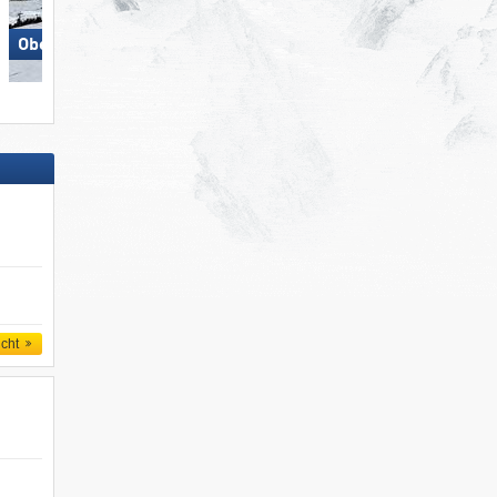
Obertauern
Hochkönig
icht