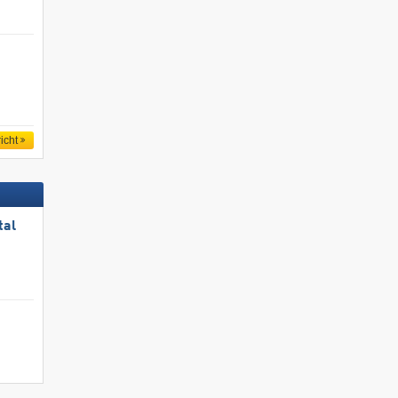
icht
tal