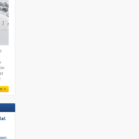
t
e
zin
zt
.
er
tal
igen