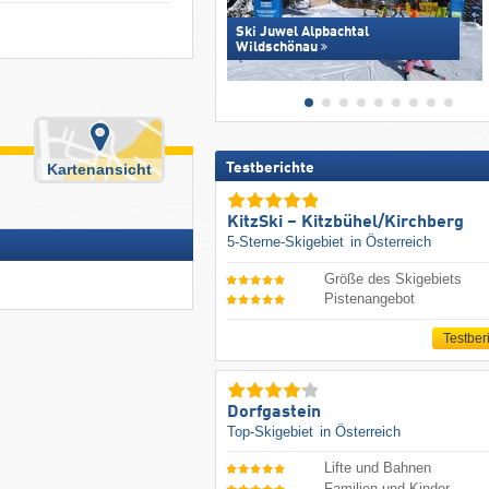
Ski Juwel Alpbachtal
Wildschönau
Kartenansicht
Testberichte
KitzSki – Kitzbühel/​Kirchberg
5-Sterne-Skigebiet
in Österreich
Größe des Skigebiets
Pistenangebot
Testber
Dorfgastein
Top-Skigebiet
in Österreich
Lifte und Bahnen
Familien und Kinder