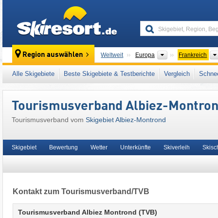
skiresort
Kontinente
Region auswählen
Weltweit
Europa
Frankreich
Dieses Skigebiet liegt auch in:
Saint-Jean-d
Alle Skigebiete
Beste Skigebiete & Testberichte
Vergleich
Schnee
Französische Alpen
,
Westalpen
,
Alpen
,
Wes
Tourismusverband Albiez-Montro
Tourismusverband vom
Skigebiet Albiez-Montrond
Skigebiet
Bewertung
Wetter
Unterkünfte
Skiverleih
Skisc
Kontakt zum Tourismusverband/TVB
Tourismusverband Albiez Montrond (TVB)