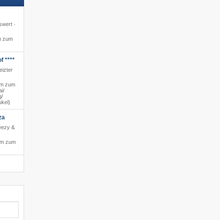
swert ·
m zum
f ****
eizter
km zum
/​
/​
ukel)
za
reezy &
 m zum