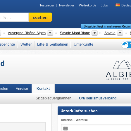
Testsieger
Newsletter
Weltrekorde
Jobs
Deuts
Skigebiet,
suchen
Region,
Skigebiet liegt in mehreren Regio
Begriffe
…
Länder
Neue Regionen
Tourismusregionen
Dép
Auvergne-Rhône-Alpes
Savoie Mont Blanc
Savoie
e-Maurienne
,
Dauphiné-Alpen
,
Nördliche Französische Alpen
,
Rhône-Alpes
,
berichte
Wetter
Lifte & Seilbahnen
Unterkünfte
teuropa
,
Europäische Union
Tipps
für
nd
den
Skiur
hulen
Anreise
Kontakt
Skigebiet/Bergbahnen
Ort/Tourismusverband
Unterkünfte suchen
Anreise – Abreise