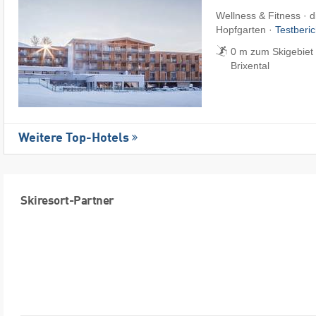
Wellness & Fitness · di
Hopfgarten ·
Testberi
0 m zum Skigebiet 
Brixental
Weitere Top-Hotels
Skiresort-Partner