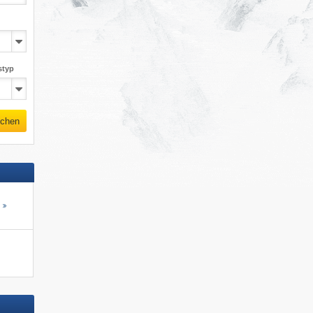
styp
chen
s