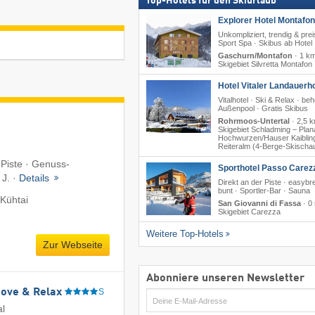
Top-Hotels für den Skiurlaub
Explorer Hotel Montafon
Unkompliziert, trendig & prei
Sport Spa · Skibus ab Hotel
Gaschurn/Montafon
·
1 k
Skigebiet Silvretta Montafon
Hotel Vitaler Landauerho
Vitalhotel · Ski & Relax · beh
Außenpool · Gratis Skibus
Rohrmoos-Untertal
·
2,5 
Skigebiet Schladming – Planai
Hochwurzen/​Hauser Kaibling
Reiteralm (4-Berge-Skischa
 Piste · Genuss-
Sporthotel Passo Carez
 J. ·
Details
Direkt an der Piste · easyb
bunt · Sportler-Bar · Sauna
Kühtai
San Giovanni di Fassa
·
0
Skigebiet Carezza
Weitere Top-Hotels
Zur Webseite
Abonniere unseren Newsletter
Move & Relax
S
E-
al
Mail