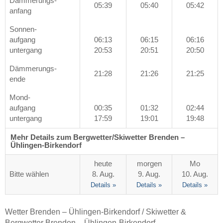
Dämmerungs-
05:39
05:40
05:42
anfang
Sonnen-
aufgang
06:13
06:15
06:16
untergang
20:53
20:51
20:50
Dämmerungs-
21:28
21:26
21:25
ende
Mond-
aufgang
00:35
01:32
02:44
untergang
17:59
19:01
19:48
Mehr Details zum Bergwetter/Skiwetter Brenden –
Ühlingen-Birkendorf
heute
morgen
Mo
Bitte wählen
8. Aug.
9. Aug.
10. Aug.
Details »
Details »
Details »
Wetter Brenden – Ühlingen-Birkendorf / Skiwetter &
Bergwetter Brenden – Ühlingen-Birkendorf