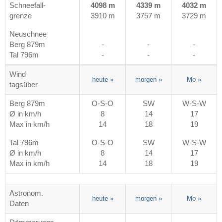
Schneefall-
4098 m
4339 m
4032 m
grenze
3910 m
3757 m
3729 m
Neuschnee
Berg 879m
-
-
-
Tal 796m
-
-
-
Wind
heute
»
morgen
»
Mo
»
tagsüber
Berg 879m
O-S-O
SW
W-S-W
Ø in km/h
8
14
17
Max in km/h
14
18
19
Tal 796m
O-S-O
SW
W-S-W
Ø in km/h
8
14
17
Max in km/h
14
18
19
Astronom.
heute
»
morgen
»
Mo
»
Daten