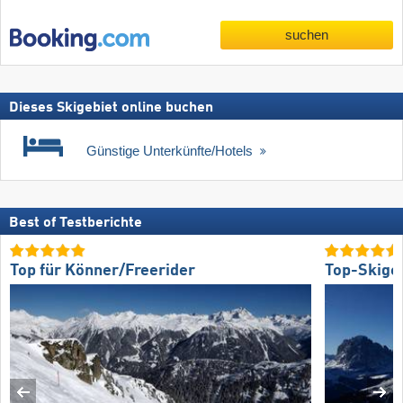
suchen
Dieses Skigebiet online buchen
Günstige Unterkünfte/Hotels
Best of Testberichte
Top für Könner/Freerider
Top-Skige