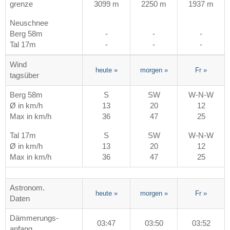
grenze
3099 m
2250 m
1937 m
Neuschnee
Berg 58m
-
-
-
Tal 17m
-
-
-
Wind
heute
»
morgen
»
Fr
»
tagsüber
Berg 58m
S
SW
W-N-W
Ø in km/h
13
20
12
Max in km/h
36
47
25
Tal 17m
S
SW
W-N-W
Ø in km/h
13
20
12
Max in km/h
36
47
25
Astronom.
heute
»
morgen
»
Fr
»
Daten
Dämmerungs-
03:47
03:50
03:52
anfang