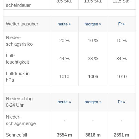
8,5 Std.
13,5 Std.
12,5 Std.
scheindauer
Wetter tagsüber
heute
morgen
Fr
Nieder-
20 %
10 %
10 %
schlagsrisiko
Luft-
44 %
38 %
34 %
feuchtigkeit
Luftdruck in
1010
1006
1010
hPa
Niederschlag
heute
»
morgen
»
Fr
»
0-24 Uhr
Nieder-
-
-
-
schlagsmenge
Schneefall-
3554 m
3616 m
2591 m