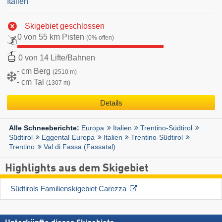
Italien
Skigebiet geschlossen
0 von 55 km Pisten
(0% offen)
0 von 14 Lifte/Bahnen
- cm Berg
(2510 m)
- cm Tal
(1307 m)
Details
Europa
Italien
Trentino-Südtirol
Alle Schneeberichte:
Südtirol
Eggental
Europa
Italien
Trentino-Südtirol
Trentino
Val di Fassa (Fassatal)
Highlights aus dem Skigebiet
Südtirols Familienskigebiet Carezza