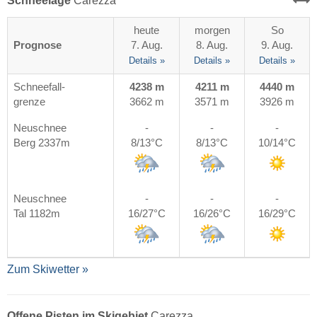
Schneelage
Carezza
heute
morgen
So
Prognose
7. Aug.
8. Aug.
9. Aug.
Details »
Details »
Details »
Schneefall-
4238 m
4211 m
4440 m
grenze
3662 m
3571 m
3926 m
Neuschnee
-
-
-
Berg 2337m
8/13°C
8/13°C
10/14°C
Neuschnee
-
-
-
Tal 1182m
16/27°C
16/26°C
16/29°C
Zum Skiwetter »
Offene Pisten im Skigebiet
Carezza