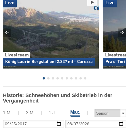
Live
Live
Livestream
Livestream
König Laurin Bergstation (2.337 m) – Carezza
Pra di Tori 
Historie: Schneehöhen und Skibetrieb in der
Vergangenheit
Max.
1 M.
3 M.
1 J.
-