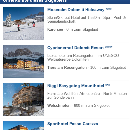
Unterkünfte dieses Skigebiets
Moseralm Dolomiti Hideaway ****
Ski-in/Ski-out Hotel auf 1.580m · Spa · Pool- &
Saunalandschaft
Karersee
·
0 m zum Skigebiet
Cyprianerhof Dolomit Resort *****
Luxushotel am Rosengarten · im UNESCO
Weltnaturerbe Dolomiten
Tiers am Rosengarten
·
100 m zum Skigebiet
Niggl Easygoing Mounthotel ***
Familiäre Wohlfühl-Atmosphäre · Nur 5 Minuten
zur Gondelbahn
Welschnofen
·
800 m zum Skigebiet
Sporthotel Passo Carezza