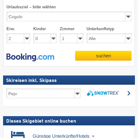
Urlaubsziel – bitte wählen
Erw.
Kinder
Zimmer
Unterkunftstyp
suchen
Skireisen inkl. Skipass
Skireisen
su
inkl.
suchen
Skipass
Dieses Skigebiet online buchen
Günstige Unterkünfte/Hotels