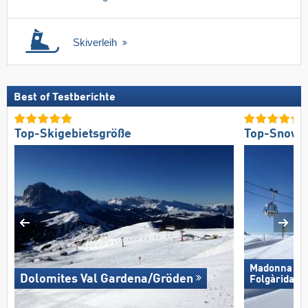
Skiverleih
Best of Testberichte
Top-Skigebietsgröße
Top-Snowp
Madonna di C
Dolomites Val Gardena/​Gröden
Folgàrida/​M