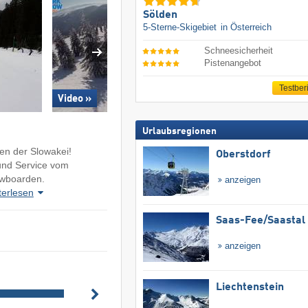
Sölden
5-Sterne-Skigebiet
in Österreich
Schneesicherheit
Pistenangebot
Testber
Video »
Urlaubsregionen
en der Slowakei!
Oberstdorf
und Service vom
owboarden.
anzeigen
terlesen
Saas-Fee/​Saastal
anzeigen
Liechtenstein