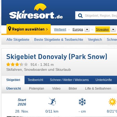
skiresort
Kontinente
Region auswählen
Weltweit
Europa
Slowakei
Dieses Skigebiet liegt auch in:
Große Fatra (
Alle Skigebiete
Beste Skigebiete & Testberichte
Vergleich
Schnee
Mittlere Westkarpaten
,
Karpaten
,
Osteuropa
Skigebiet Donovaly (Park Snow)
914 - 1.361 m
Skifahren, Snowboarden und Skiurlaub
Skigebiet
Testbericht
Schnee / Wetter / Webcams
Unterkünfte
Übersicht
Pistenplan
Video
Bilder
Lifte & Seilbahnen
Start
2026
28.
Nov.
0/11
km
- cm
8/21°