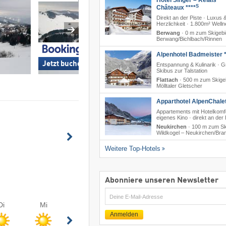
Hotel Singer – Relais
S
Châteaux ****
Direkt an der Piste · Luxus 
Herzlichkeit · 1.800m² Well
Berwang
·
0 m zum Skigebi
Berwang/​Bichlbach/​Rinnen
Alpenhotel Badmeister *
Jetzt buchen »
Jetzt buchen »
Entspannung & Kulinarik · G
Skibus zur Talstation
Flattach
·
500 m zum Skige
Mölltaler Gletscher
Apparthotel AlpenChalet
Appartements mit Hotelkomfo
eigenes Kino · direkt an der
Neukirchen
·
100 m zum Sk
Wildkogel – Neukirchen/​Br
Weitere Top-Hotels
Abonniere unseren Newsletter
E-
Di
Mi
Mail
Anmelden