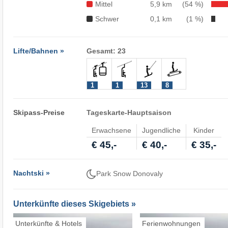
Mittel
5,9 km
(54 %)
Schwer
0,1 km
(1 %)
Lifte/Bahnen »
Gesamt: 23
1
1
13
8
Skipass-Preise
Tageskarte-Hauptsaison
Erwachsene
Jugendliche
Kinder
€ 45,-
€ 40,-
€ 35,-
Nachtski »
Park Snow Donovaly
Unterkünfte dieses Skigebiets »
Unterkünfte & Hotels
Ferienwohnungen