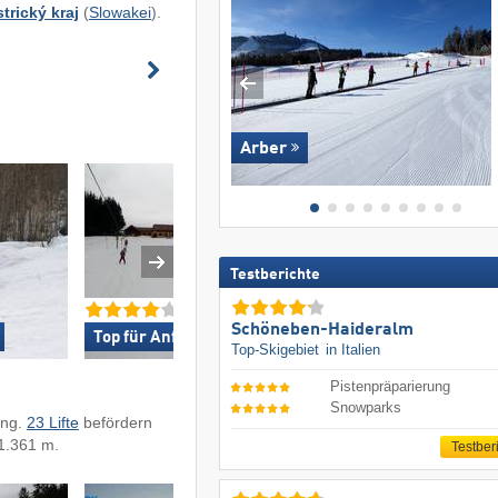
rický kraj
(
Slowakei
).
Arber
Testberichte
Schöneben-Haideralm
Top für Anfänger »
Top-Snowparkan
Top-Skigebiet
in Italien
Pistenpräparierung
Snowparks
ung.
23 Lifte
befördern
 1.361 m.
Testber