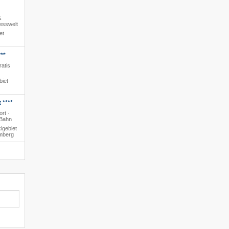
&
nesswelt
et
**
ratis
biet
 ****
rt ·
 Bahn
igebiet
amberg