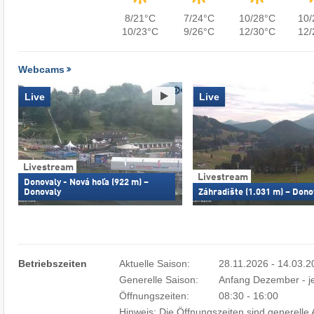
8/21°C
7/24°C
10/28°C
10/
10/23°C
9/26°C
12/30°C
12/
Webcams
Live
Live
Livestream
Livestream
Donovaly - Nová hoľa (922 m) –
Donovaly
Záhradište (1.031 m) – Dono
Betriebszeiten
Aktuelle Saison:
28.11.2026 - 14.03.
Generelle Saison:
Anfang Dezember - j
Öffnungszeiten:
08:30 - 16:00
Hinweis: Die Öffnungszeiten sind generell