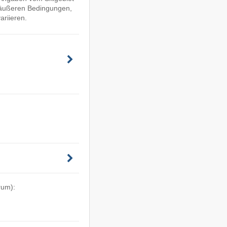
 äußeren Bedingungen,
ariieren.
rum):