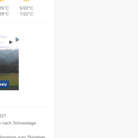
26°C
5/20°C
28°C
7/22°C
valy
2027
e nach Schneelage
e Angaben vom Skigebiet