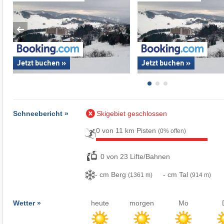
Jetzt buchen »
Jetzt buchen »
Schneebericht »
Skigebiet geschlossen
0 von 11 km Pisten
(0% offen)
0 von 23 Lifte/Bahnen
- cm Berg
- cm Tal
(1361 m)
(914 m)
Wetter »
heute
morgen
Mo