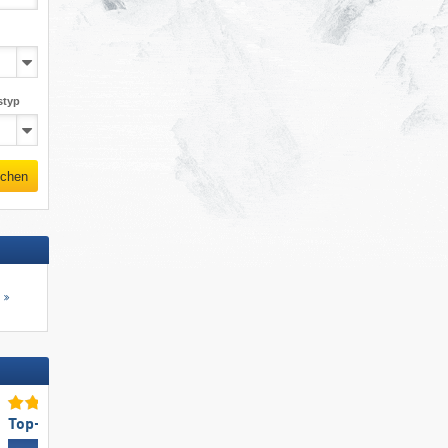
styp
chen
s
Top-Bergrestaurants/Hütten
Top-Skigebietsgröße