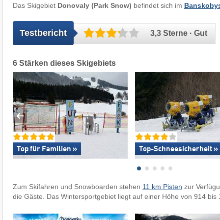
Das Skigebiet
Donovaly (Park Snow)
befindet sich im
Banskobyst
Testbericht
3,3 Sterne · Gut
6 Stärken dieses Skigebiets
Top für Familien »
Top-Schneesicherheit »
Zum Skifahren und Snowboarden stehen
11 km Pisten
zur Verfüg
die Gäste. Das Wintersportgebiet liegt auf einer Höhe von 914 bis