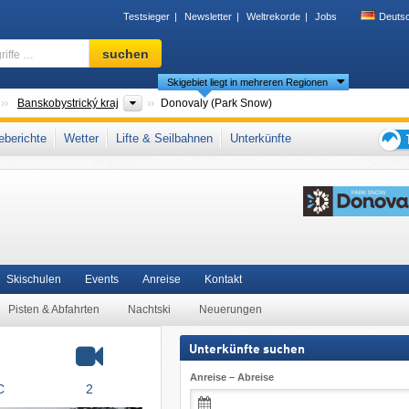
Testsieger
Newsletter
Weltrekorde
Jobs
Deuts
Skigebiet,
suchen
Region,
Skigebiet liegt in mehreren Regionen
Begriffe
…
Länder
Bezirke
Banskobystrický kraj
Donovaly (Park Snow)
Veľká Fatra)
,
Starohorské vrchy
,
Zentralslowakei
,
Slowakische Karpaten
,
berichte
Wetter
Lifte & Seilbahnen
Unterkünfte
,
Mitteleuropa
,
Europäische Union
Tipps
für
den
Skiur
Skischulen
Events
Anreise
Kontakt
Pisten & Abfahrten
Nachtski
Neuerungen
Unterkünfte suchen
Anreise – Abreise
C
2