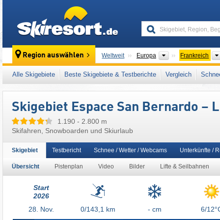
skiresort
Kontinente
Region auswählen
Weltweit
Europa
Frankreich
Kontinente
Län
Weltweit
Europa
Italien
Alle Skigebiete
Beste Skigebiete & Testberichte
Vergleich
Schnee
Dieses Skigebiet liegt auch in:
Tal der Isère
,
Rhône-Alpes
,
Französische Alpen
,
Ikon Pas
Skigebiet Espace San Bernardo – La
Europäische Union
1.190 - 2.800 m
Skifahren, Snowboarden und Skiurlaub
Skigebiet
Testbericht
Schnee / Wetter / Webcams
Unterkünfte / 
Übersicht
Pistenplan
Video
Bilder
Lifte & Seilbahnen
Start
2026
28.
Nov.
0/143,1
km
- cm
6/12°