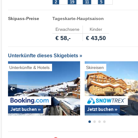
2
19
11
5
Skipass-Preise
Tageskarte-Hauptsaison
Erwachsene
Kinder
€ 58,-
€ 43,50
Unterkünfte dieses Skigebiets »
Unterkünfte & Hotels
Skireisen
Jetzt buchen »
Jetzt buchen »