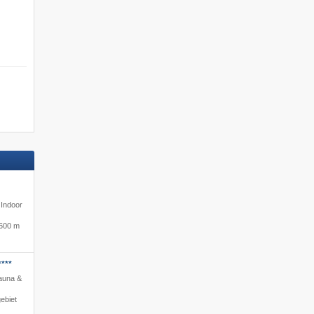
Unterkünfte Ski-in/Ski-out
 Indoor
600 m
Jetzt buchen »
***
Sauna &
ebiet