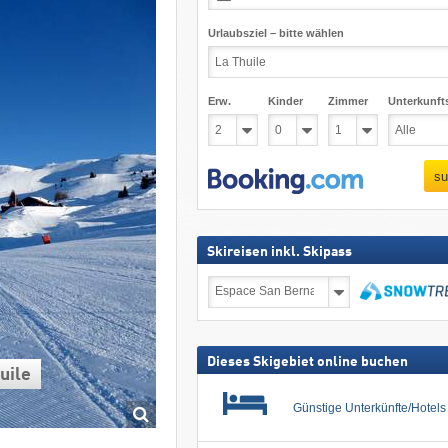
Urlaubsziel – bitte wählen
Erw.
Kinder
Zimmer
Unterkunft
su
Skireisen inkl. Skipass
Skireisen
inkl.
Skipass
suchen
Dieses Skigebiet online buchen
uile
Günstige Unterkünfte/Hotel