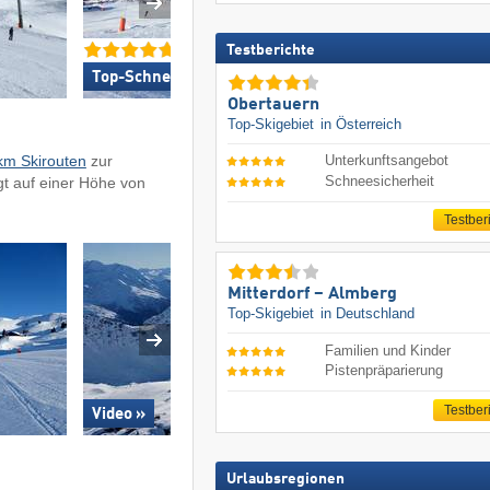
Testberichte
Top-Schneesicherheit »
Top für Familien
Obertauern
Top-Skigebiet
in Österreich
km Skirouten
zur
Unterkunftsangebot
Schneesicherheit
gt auf einer Höhe von
Testber
Mitterdorf – Almberg
Top-Skigebiet
in Deutschland
Familien und Kinder
Pistenpräparierung
Testber
Video »
Urlaubsregionen