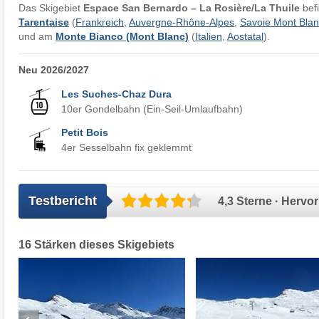
Das Skigebiet
Espace San Bernardo – La Rosière/​La Thuile
befi
Tarentaise
(
Frankreich
,
Auvergne-Rhône-Alpes
,
Savoie Mont Blan
und am
Monte Bianco (Mont Blanc)
(
Italien
,
Aostatal
).
Neu 2026/2027
Les Suches-Chaz Dura
10er Gondelbahn (Ein-Seil-Umlaufbahn)
Petit Bois
4er Sesselbahn fix geklemmt
Testbericht
4,3 Sterne · Hervo
16 Stärken dieses Skigebiets