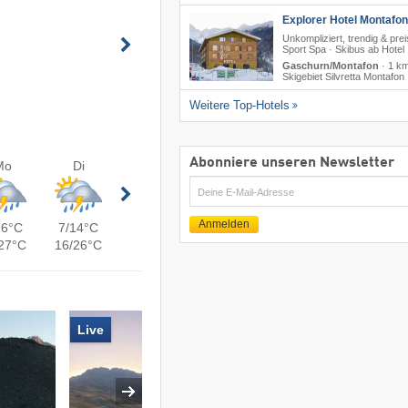
Explorer Hotel Montafon
Unkompliziert, trendig & prei
Sport Spa · Skibus ab Hotel
Gaschurn/Montafon
·
1 k
Skigebiet Silvretta Montafon
Weitere Top-Hotels
Abonniere unseren Newsletter
Mo
Di
E-
Mail
Anmelden
16°C
7/14°C
27°C
16/26°C
Live