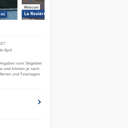
Webcam
Webcam
La Rosière/Plan du Repos
 m)
La Rosière/Col de l
027
e April
e Angaben vom Skigebiet
le und können je nach
ferien und Feiertagen