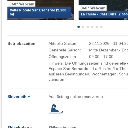
360° Webcam
360° Webcam
Colle Piccolo San Bernardo (2.200
m)
La Thuile - Chaz Dura (2.565
Betriebszeiten
Aktuelle Saison:
28.11.2026 - 11.04.2
Generelle Saison:
Mitte Dezember - End
Öffnungszeiten:
09:00 - 17:00
Hinweis: Die Öffnungszeiten sind generell
Espace San Bernardo – La Rosière/​La Thui
äußeren Bedingungen, Wochentagen, Schul
variieren.
Skiverleih »
Ausrüstung online reservieren
Skischulen »
Skikurs buchen