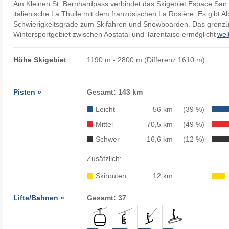
Am Kleinen St. Bernhardpass verbindet das Skigebiet Espace San
italienische La Thuile mit dem französischen La Rosière. Es gibt Ab
Schwierigkeitsgrade zum Skifahren und Snowboarden. Das grenzü
Wintersportgebiet zwischen Aostatal und Tarentaise ermöglicht
wei
Höhe Skigebiet
1190 m - 2800 m (Differenz 1610 m)
Pisten »
Gesamt: 143 km
Leicht
56 km
(39 %)
Mittel
70,5 km
(49 %)
Schwer
16,6 km
(12 %)
Zusätzlich:
Skirouten
12 km
Lifte/Bahnen »
Gesamt: 37