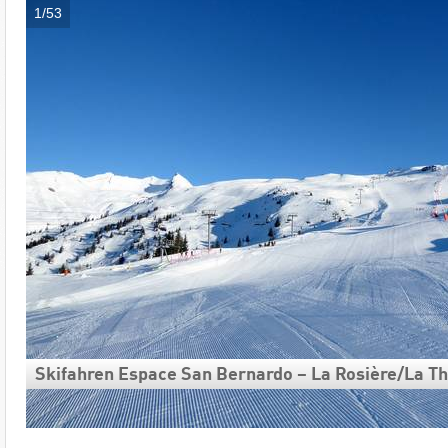
1/53
Skifahren Espace San Bernardo – La Rosière/​​La Th