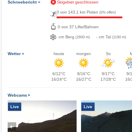
Schneebericht »
Skigebiet geschlossen
0 von 143,1 km Pisten
(0% offen)
0 von 37 Lifte/Bahnen
- cm Berg
- cm Tal
(2800 m)
(1190 m)
Wetter »
heute
morgen
So
6/12°C
8/16°C
9/17°C
9/
16/24°C
16/27°C
17/28°C
16/
Webcams
Live
Live