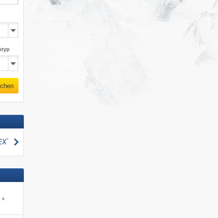
styp
chen
suchen
s