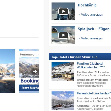
Hochkönig
Video anzeigen
Spieljoch – Fügen
Video anzeigen
Ferienwohnungen
Pensionen
Top-Hotels für den Skiurlaub
Familien-Clubhotel
S
Wolkensteinbär ***
Familienurlaub All Inclusive ·
& Outdoor Action · Wellness
Bramberg am Wildkogel
·
zum Skigebiet Wildkogel –
Neukirchen/​Bramberg
Jetzt buchen »
Jetzt buchen »
Ferienhotel Lärchenhof *
Aktivurlaub · Wellness mit 
Pool · Kulinarik · Skibus
Kaunertal
·
20 km zum Skig
Kaunertaler Gletscher