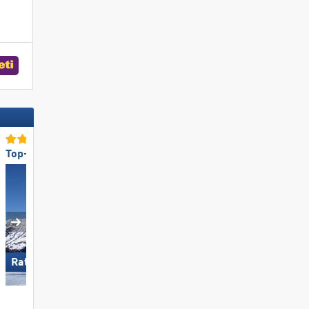
Top-Lifte/Bahnen
Top-Pistenpräparierung
Ratschings-Jaufen
Carezza