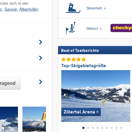
ndet sich in der
Skiverleih
c
,
Savoie
,
Albertville
)
Skikurs
Best of Testberichte
Top-Skigebietsgröße
rragend
Zillertal Arena