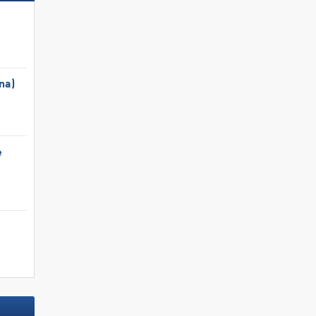
na)
e