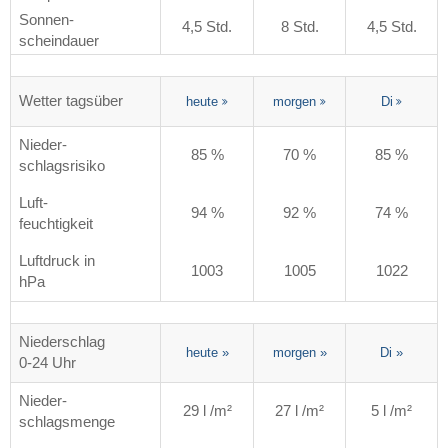
Sonnen-
4,5 Std.
8 Std.
4,5 Std.
scheindauer
Wetter tagsüber
heute
morgen
Di
Nieder-
85 %
70 %
85 %
schlagsrisiko
Luft-
94 %
92 %
74 %
feuchtigkeit
Luftdruck in
1003
1005
1022
hPa
Niederschlag
heute
»
morgen
»
Di
»
0-24 Uhr
Nieder-
29 l /m²
27 l /m²
5 l /m²
schlagsmenge