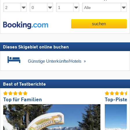
suchen
Dieses Skigebiet online buchen
Günstige Unterkünfte/Hotels
Best of Testberichte
Top für Familien
Top-Piste