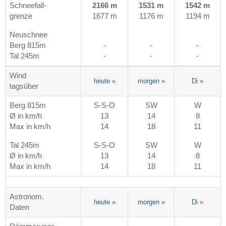
Schneefall-
2166 m
1531 m
1542 m
grenze
1677 m
1176 m
1194 m
Neuschnee
Berg 815m
-
-
-
Tal 245m
-
-
-
Wind
heute
»
morgen
»
Di
»
tagsüber
Berg 815m
S-S-O
SW
W
Ø in km/h
13
14
8
Max in km/h
14
18
11
Tal 245m
S-S-O
SW
W
Ø in km/h
13
14
8
Max in km/h
14
18
11
Astronom.
heute
»
morgen
»
Di
»
Daten