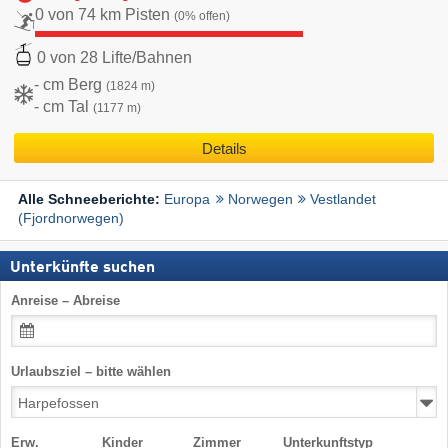
0 von 74 km Pisten
(0% offen)
0 von 28 Lifte/Bahnen
- cm Berg
(1824 m)
- cm Tal
(1177 m)
Details
Europa
Norwegen
Vestlandet
Alle Schneeberichte:
(Fjordnorwegen)
Unterkünfte suchen
Anreise – Abreise
Urlaubsziel – bitte wählen
Erw.
Kinder
Zimmer
Unterkunftstyp