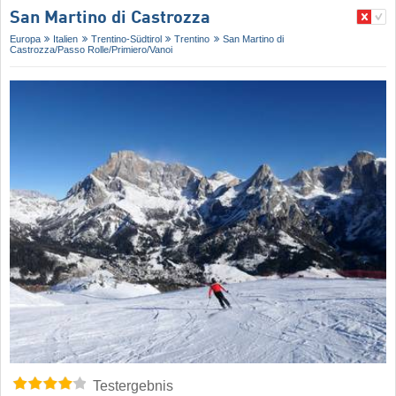
San Martino di Castrozza
Europa
Italien
Trentino-Südtirol
Trentino
San Martino di
Castrozza/​Passo Rolle/​Primiero/​Vanoi
Testergebnis