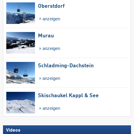
Oberstdorf
anzeigen
Murau
anzeigen
Schladming-Dachstein
anzeigen
Skischaukel Kappl & See
anzeigen
Videos