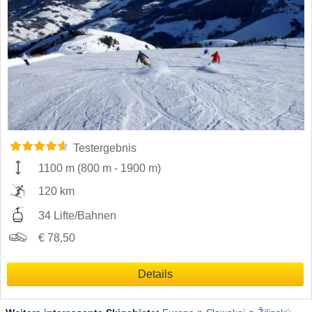
Testergebnis
1100 m
(
800 m
-
1900 m
)
120 km
34 Lifte/Bahnen
€ 78,50
Details