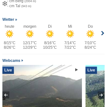
- cm Berg
(2004 m)
- cm Tal
(943 m)
Wetter »
heute
morgen
Di
Mi
Do
8/15°C
12/17°C
8/16°C
7/14°C
7/10°C
8/26°C
12/29°C
10/25°C
7/22°C
8/24°C
Webcams
Live
Live