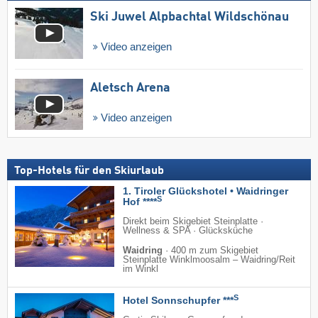
Ski Juwel Alpbachtal Wildschönau
Video anzeigen
Aletsch Arena
Video anzeigen
Top-Hotels für den Skiurlaub
1. Tiroler Glückshotel • Waidringer
S
Hof ****
Direkt beim Skigebiet Steinplatte ·
Wellness & SPA · Glücksküche
Waidring
·
400 m zum Skigebiet
Steinplatte Winklmoosalm – Waidring/​Reit
im Winkl
S
Hotel Sonnschupfer ***