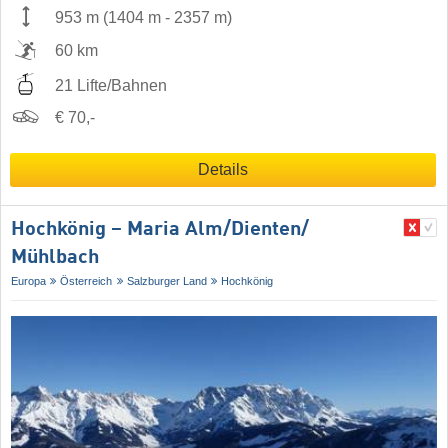
953 m
(
1404 m
-
2357 m
)
60 km
21 Lifte/Bahnen
€ 70,-
Details
Hochkönig – Maria Alm/​Dienten/​
Mühlbach
Europa
Österreich
Salzburger Land
Hochkönig