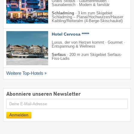
Gratis Skibus · Gaumenfreuden ·
Saunabereich · Modern & familiär
Schladming
·
3 km zum Skigebiet
Schladming – Planai/​Hochwurzen/​Hauser
Kaibling/​Reiteralm (4-Berge-Skischaukel)
Hotel Cervosa *****
Luxus, der von Herzen kommt · Gourmet ·
Entspannung & Wellness
Serfaus
·
200 m zum Skigebiet Serfaus-
Fiss-Ladis
Weitere Top-Hotels
Abonniere unseren Newsletter
E-
Mail
Anmelden