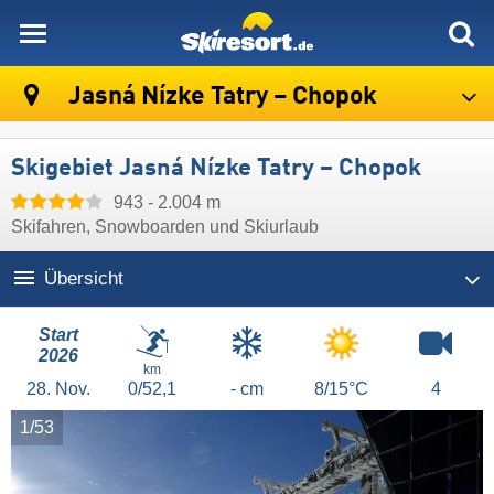
skiresort
Jasná Nízke Tatry – Chopok
Skigebiet Jasná Nízke Tatry – Chopok
943 - 2.004 m
Skifahren, Snowboarden und Skiurlaub
Übersicht
Start
2026
km
28.
Nov.
0/52,1
- cm
8/15°C
4
1/53