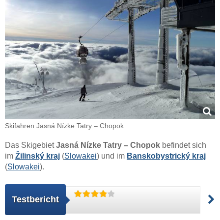
Skifahren Jasná Nízke Tatry – Chopok
Das Skigebiet
Jasná Nízke Tatry – Chopok
befindet sich
im
Žilinský kraj
(
Slowakei
) und im
Banskobystrický kraj
(
Slowakei
).
Testbericht