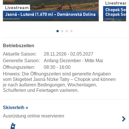
Livestream
Livestream
Chopok Sout
Jasná - Luková (1.670 m) – Demänovská Dolina
Chopok Sou
Betriebszeiten
Aktuelle Saison:
28.11.2026 - 02.05.2027
Generelle Saison:
Anfang Dezember - Mitte Mai
Öffnungszeiten:
08:30 - 16:00
Hinweis: Die Öffnungszeiten sind generelle Angaben
vom Skigebiet Jasná Nízke Tatry – Chopok und können
je nach äußeren Bedingungen, Wochentagen,
Schulferien und Feiertagen variieren.
Skiverleih »
Ausrüstung online reservieren