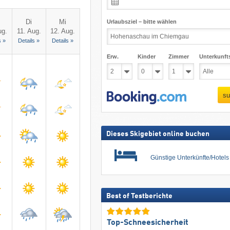
Di
Mi
Urlaubsziel – bitte wählen
ug.
11. Aug.
12. Aug.
s »
Details »
Details »
Erw.
Kinder
Zimmer
Unterkunft
su
Dieses Skigebiet online buchen
Günstige Unterkünfte/Hotel
Best of Testberichte
Top-Schneesicherheit