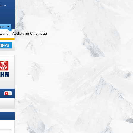
ch
nen
egionen
and – Aschau im Chiemgau
land
,
laub