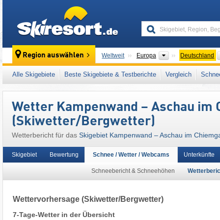
skiresort
Kontinente
Region auswählen
Weltweit
Europa
Deutschland
Dieses Skigebiet liegt auch in:
Rosenheim
,
Alle Skigebiete
Beste Skigebiete & Testberichte
Vergleich
Schnee
Ostalpen
,
Alpen
,
Westeuropa
,
Mitteleuropa
,
Wetter Kampenwand – Aschau im 
(Skiwetter/Bergwetter)
Wetterbericht für das
Skigebiet Kampenwand – Aschau im Chiemg
Skigebiet
Bewertung
Schnee / Wetter / Webcams
Unterkünfte
Schneebericht & Schneehöhen
Wetterberic
Wettervorhersage
(Skiwetter/Bergwetter)
7-Tage-Wetter in der Übersicht