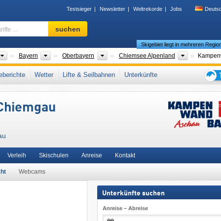
Testsieger
Newsletter
Weltrekorde
Jobs
Deuts
Skigebiet,
suchen
Region,
Skigebiet liegt in mehreren Regio
Begriffe
…
Länder
Bundesländer
Bezirke
Tourismusr
Bayern
Oberbayern
Chiemsee Alpenland
Kampenw
Chiemgauer Alpen
,
Deutsche Alpen
,
Südbayern
,
Nördliche Ostalpen
,
Süddeutsch
berichte
Wetter
Lifte & Seilbahnen
Unterkünfte
Europäische Union
Tipps
für
Chiemgau
den
Skiur
au
Verleih
Skischulen
Anreise
Kontakt
ht
Webcams
Unterkünfte suchen
Anreise – Abreise