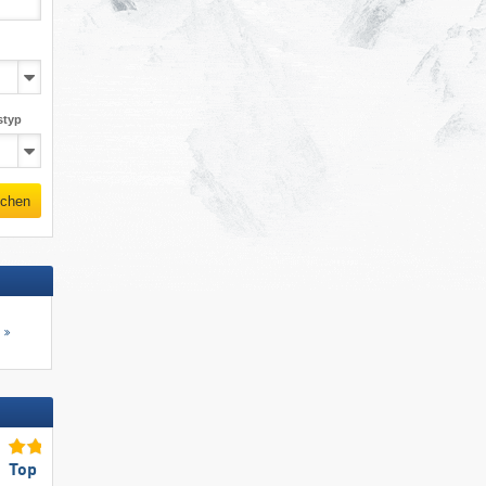
styp
chen
s
Top für Anfänger
Top-Lifte/Bahnen