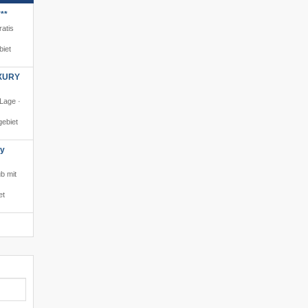
**
ratis
biet
XURY
 Lage ·
ebiet
ly
ub mit
et