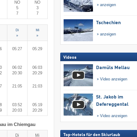
NO
NO
anzeigen
5
3
7
7
Tschechien
Di
Mi
anzeigen
»
»
6
05:27
05:29
Videos
0
06:02
06:03
Damüls Mellau
2
20:30
20:29
Video anzeigen
7
21:05
21:03
St. Jakob im
Defereggental
8
03:52
05:19
9
20:03
20:29
Video anzeigen
hau im Chiemgau
Top-Hotels für den Skiurlaub
Di
Mi