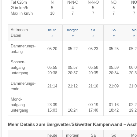
Tal 626m
N
N-N-O
N-N-O
NO
NO
Ø in km/h
5
4
5
5
5
Max in km/h
18
7
7
7
7
Astronom.
heute
morgen
Sa
So
Mo
Daten
»
»
»
»
»
Dämmerungs-
05:20
05:22
05:23
05:25
05:2
anfang
Sonnen-
aufgang
05:55
05:57
05:58
05:59
06:0
untergang
20:38
20:37
20:35
20:34
20:3
Dämmerungs-
21:14
21:12
21:10
21:09
21:0
ende
Mond-
aufgang
23:39
-
00:19
01:16
02:2
untergang
15:03
16:24
17:40
18:42
19:2
Mehr Details zum Bergwetter/Skiwetter Kampenwand – Asc
heute
morgen
Sa
So
Mo