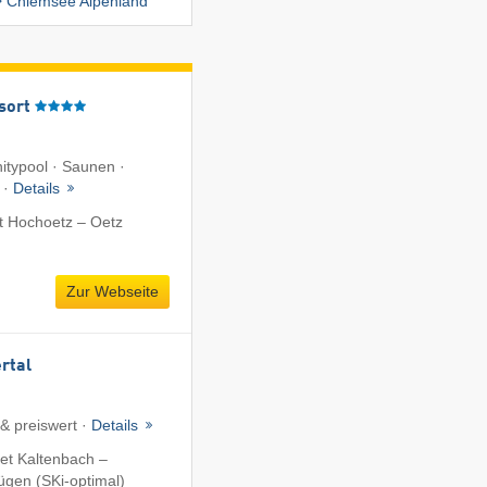
Chiemsee Alpenland
sort
nitypool · Saunen ·
 ·
Details
t Hochoetz – Oetz
Zur Webseite
ertal
 & preiswert ·
Details
et Kaltenbach –
fügen (SKi-optimal)