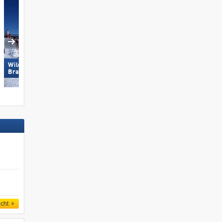
Wildkogel – Neukirchen/​
Schmitten
Bramberg
icht