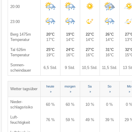
20:00
23:00
Berg 1475m
20°C
19°C
22°C
26°C
27°
Temperatur
17°C
14°C
14°C
14°C
13°
Tal 626m
25°C
24°C
27°C
31°C
32°
Temperatur
19°C
16°C
16°C
16°C
15°
Sonnen-
6,5 Std.
9 Std.
10,5 Std.
11,5 Std.
13 St
scheindauer
heute
morgen
Sa
So
Mo
Wetter tagsüber
Nieder-
60 %
60 %
10 %
0 %
0 
schlagsrisiko
Luft-
76 %
59 %
49 %
39 %
29 
feuchtigkeit