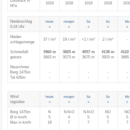
Luftdruck in
1019
1018
1019
1018
101
hPa
Niederschlag
heute
morgen
Sa
So
Mo
0-24 Uhr
»
»
»
»
»
Nieder-
37 l /m²
19 l /m²
<1 l /m²
2 l /m²
-
schlagsmenge
Schneefall-
3960 m
3825 m
4057 m
4138 m
4122
grenze
3663 m
3573 m
3675 m
3933 m
3885
Neuschnee
Berg 1475m
-
-
-
-
-
Tal 626m
-
-
-
-
-
Wind
heute
morgen
Sa
So
Mo
tagsüber
»
»
»
»
»
Berg 1475m
N
N-N-O
N-N-O
NO
NO
Ø in km/h
5
4
5
5
5
Max in km/h
18
7
7
7
7