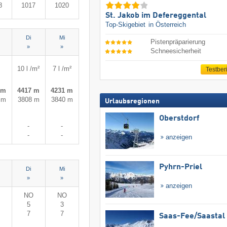
8
1017
1020
St. Jakob im Defereggental
Top-Skigebiet
in Österreich
Di
Mi
Pistenpräparierung
»
»
Schneesicherheit
10 l /m²
7 l /m²
Testber
 m
4417 m
4231 m
 m
3808 m
3840 m
Urlaubsregionen
Oberstdorf
-
-
-
-
anzeigen
Pyhrn-Priel
Di
Mi
»
»
anzeigen
NO
NO
5
3
7
7
Saas-Fee/​Saastal