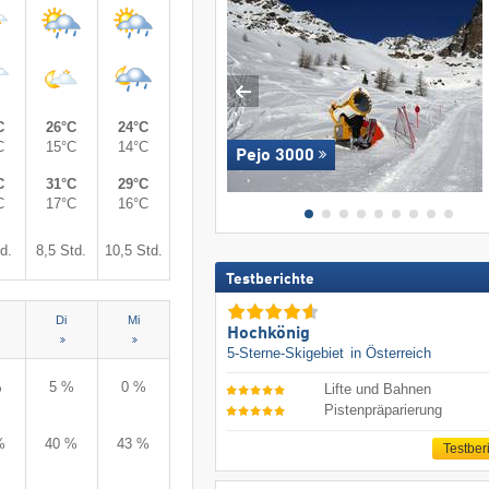
C
26°C
24°C
C
15°C
14°C
Pejo 3000
C
31°C
29°C
C
17°C
16°C
d.
8,5 Std.
10,5 Std.
Testberichte
Di
Mi
Hochkönig
5-Sterne-Skigebiet
in Österreich
%
5 %
0 %
Lifte und Bahnen
Pistenpräparierung
%
40 %
43 %
Testber