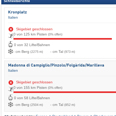
Schneeberichte
Kronplatz
Italien
Skigebiet geschlossen
0 von 125 km Pisten
(0% offen)
0 von 32 Lifte/Bahnen
- cm Berg
- cm Tal
(2275 m)
(973 m)
Madonna di Campiglio/​Pinzolo/​Folgàrida/​Marilleva
Italien
Skigebiet geschlossen
0 von 155 km Pisten
(0% offen)
0 von 58 Lifte/Bahnen
- cm Berg
- cm Tal
(2504 m)
(852 m)