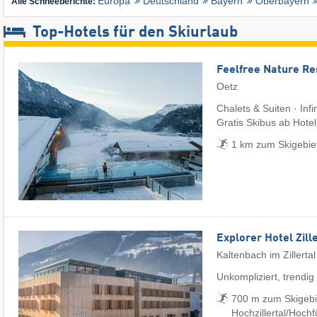
Europa
Deutschland
Bayern
Oberbayern
Alle Schneeberichte:
Top-Hotels für den Skiurlaub
Feelfree Nature Re
Oetz
Chalets & Suiten · Infi
Gratis Skibus ab Hotel
1 km zum Skigebie
Explorer Hotel Zill
Kaltenbach im Zillertal
Unkompliziert, trendig
700 m zum Skigebi
Hochzillertal/​Hoch