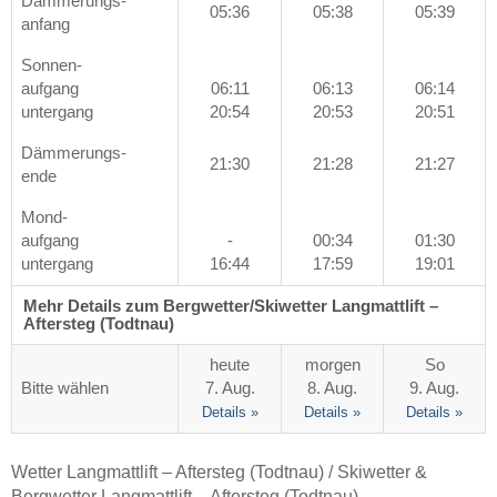
Dämmerungs-
05:36
05:38
05:39
anfang
Sonnen-
aufgang
06:11
06:13
06:14
untergang
20:54
20:53
20:51
Dämmerungs-
21:30
21:28
21:27
ende
Mond-
aufgang
-
00:34
01:30
untergang
16:44
17:59
19:01
Mehr Details zum Bergwetter/Skiwetter Langmattlift –
Aftersteg (Todtnau)
heute
morgen
So
Bitte wählen
7. Aug.
8. Aug.
9. Aug.
Details »
Details »
Details »
Wetter Langmattlift – Aftersteg (Todtnau) / Skiwetter &
Bergwetter Langmattlift – Aftersteg (Todtnau)