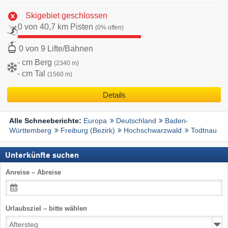
Skigebiet geschlossen
0 von 40,7 km Pisten
(0% offen)
0 von 9 Lifte/Bahnen
- cm Berg
(2340 m)
- cm Tal
(1560 m)
Details
Europa
Deutschland
Baden-
Alle Schneeberichte:
Württemberg
Freiburg (Bezirk)
Hochschwarzwald
Todtnau
Unterkünfte suchen
Anreise – Abreise
Urlaubsziel – bitte wählen