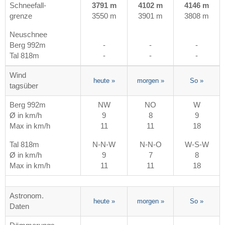
Schneefall-
3791 m
4102 m
4146 m
grenze
3550 m
3901 m
3808 m
Neuschnee
Berg 992m
-
-
-
Tal 818m
-
-
-
Wind
heute
»
morgen
»
So
»
tagsüber
Berg 992m
NW
NO
W
Ø in km/h
9
8
9
Max in km/h
11
11
18
Tal 818m
N-N-W
N-N-O
W-S-W
Ø in km/h
9
7
8
Max in km/h
11
11
18
Astronom.
heute
»
morgen
»
So
»
Daten