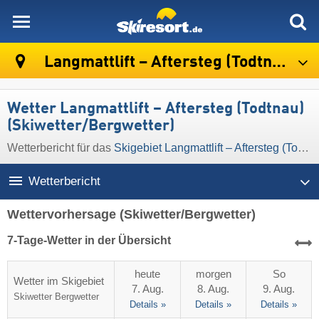
skiresort
Langmattlift – Aftersteg (Todtnau)
Wetter Langmattlift – Aftersteg (Todtnau)
(Skiwetter/Bergwetter)
Wetterbericht für das
Skigebiet Langmattlift – Aftersteg (Todtnau)
Wetterbericht
Wettervorhersage
(Skiwetter/Bergwetter)
7-Tage-Wetter in der Übersicht
heute
morgen
So
Wetter im Skigebiet
7. Aug.
8. Aug.
9. Aug.
Skiwetter
Bergwetter
Details »
Details »
Details »