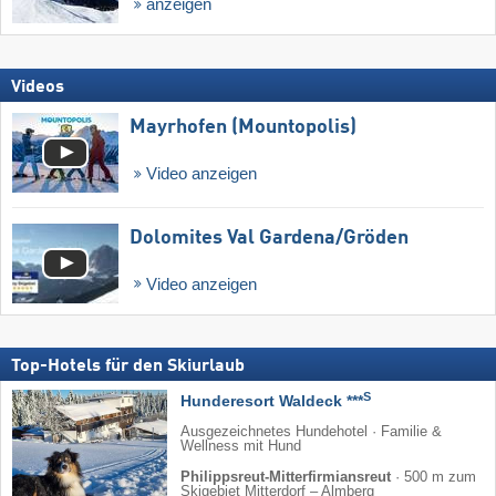
anzeigen
Videos
Mayrhofen (Mountopolis)
Video anzeigen
Dolomites Val Gardena/​Gröden
Video anzeigen
Top-Hotels für den Skiurlaub
S
Hunderesort Waldeck ***
Ausgezeichnetes Hundehotel · Familie &
Wellness mit Hund
Philippsreut-Mitterfirmiansreut
·
500 m zum
Skigebiet Mitterdorf – Almberg