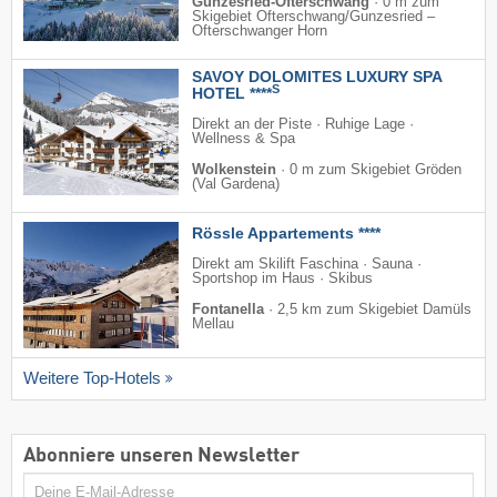
Gunzesried-Ofterschwang
·
0 m zum
Skigebiet Ofterschwang/​Gunzesried –
Ofterschwanger Horn
SAVOY DOLOMITES LUXURY SPA
S
HOTEL ****
Direkt an der Piste · Ruhige Lage ·
Wellness & Spa
Wolkenstein
·
0 m zum Skigebiet Gröden
(Val Gardena)
Rössle Appartements ****
Direkt am Skilift Faschina · Sauna ·
Sportshop im Haus · Skibus
Fontanella
·
2,5 km zum Skigebiet Damüls
Mellau
Weitere Top-Hotels
Abonniere unseren Newsletter
E-